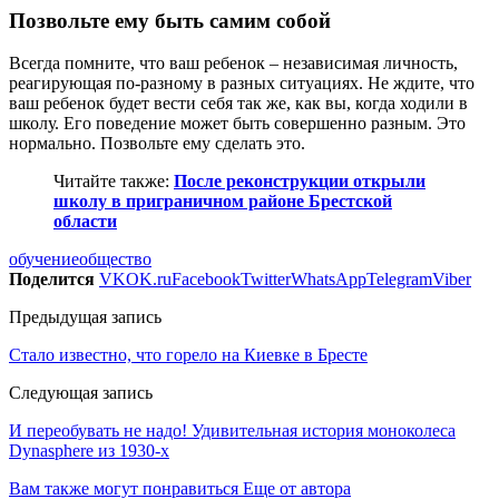
Позвольте ему быть самим собой
Всегда помните, что ваш ребенок – независимая личность,
реагирующая по-разному в разных ситуациях. Не ждите, что
ваш ребенок будет вести себя так же, как вы, когда ходили в
школу. Его поведение может быть совершенно разным. Это
нормально. Позвольте ему сделать это.
Читайте также:
После реконструкции открыли
школу в приграничном районе Брестской
области
обучение
общество
Поделится
VK
OK.ru
Facebook
Twitter
WhatsApp
Telegram
Viber
Предыдущая запись
Стало известно, что горело на Киевке в Бресте
Следующая запись
И переобувать не надо! Удивительная история моноколеса
Dynasphere из 1930-х
Вам также могут понравиться
Еще от автора