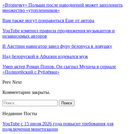
«Вторичку» Польши после наводнений может заполонить
множество «утопленников»
Вам также могут понравиться
Еще от автора
YouTube изменил правила продвижения музыкантов и
независимых авторов
В Австрии навигатор завел фуру белоруса в ловушку
Над белоруской в Абхазии издевался муж
Умер актер Роман Попов. Он сыграл Мухича в сериале
«Полицейский с Рублёвки»
Prev
Next
Комментарии закрыты.
Недавние Посты
YouTube с 15 июля 2026 года повысит требования для
подключения монетизации