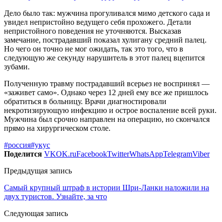
Дело было так: мужчина прогуливался мимо детского сада и
увидел непристойно ведущего себя прохожего. Детали
непристойного поведения не уточняются. Высказав
замечание, пострадавший показал хулигану средний палец.
Но чего он точно не мог ожидать, так это того, что в
следующую же секунду нарушитель в этот палец вцепится
зубами.
Полученную травму пострадавший всерьез не воспринял —
«заживет само». Однако через 12 дней ему все же пришлось
обратиться в больницу. Врачи диагностировали
некротизирующую инфекцию и острое воспаление всей руки.
Мужчина был срочно направлен на операцию, но скончался
прямо на хирургическом столе.
#россия
#укус
Поделится
VK
OK.ru
Facebook
Twitter
WhatsApp
Telegram
Viber
Предыдущая запись
Самый крупный штраф в истории Шри-Ланки наложили на
двух туристов. Узнайте, за что
Следующая запись