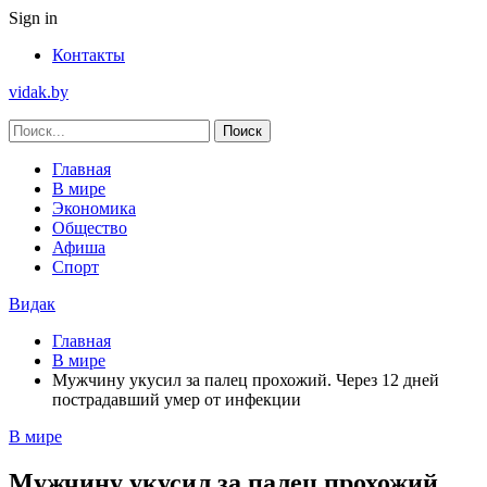
Sign in
Контакты
vidak.by
Главная
В мире
Экономика
Общество
Афиша
Спорт
Видак
Главная
В мире
Мужчину укусил за палец прохожий. Через 12 дней
пострадавший умер от инфекции
В мире
Мужчину укусил за палец прохожий.