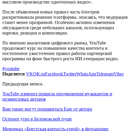
массовом производстве однотипных видео».
После объявления новых правил часть блогеров
раскритиковала решение платформы, опасаясь, что модерация
станет менее прозрачной. Особенно активно изменения
обсуждаются среди небольших каналов, использующих
нарезки, реакции и компиляции.
По мнению аналитиков цифрового рынка, YouTube
продолжает курс на повышение качества контента и
постепенное ужесточение правил работы партнерской
программы на фоне быстрого роста ИИ-генерации видео.
#youtube
Поделится
VK
OK.ru
Facebook
Twitter
WhatsApp
Telegram
Viber
Предыдущая запись
YouTube изменил правила продвижения музыкантов и
независимых авторов
Вам также могут понравиться
Еще от автора
Осеннее утро в Беловежской пуще
Мемориал «Брестская крепость-герой» в фотоархиве