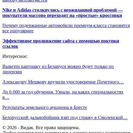
Nike и Adidas столкнулись с неожиданной проблемой —
покупатели массово переходят на «простые» кроссовки
Почему подержанные автомобили премиум-класса становятся
все популярнее
Эффективное продвижение сайта с помощью покупки
ссылок
Интересное:
Вывезти картошку из Беларуси можно будет только по
лицензии
Александру Мешкову вручили удостоверение Почетного…
До 6 000 за год обучения. Узнали, на каких специальностях
в…
Результаты земельного аукциона в Бресте
Белорусский дальнобойщик взят под стражу в Смоленской…
© 2026 - Видак. Все права защищены.
Любое копирование материалов с нашего ресурса разрешается