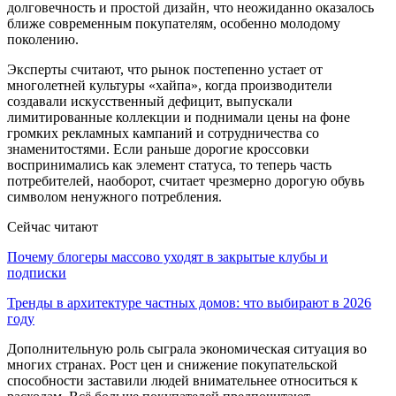
долговечность и простой дизайн, что неожиданно оказалось
ближе современным покупателям, особенно молодому
поколению.
Эксперты считают, что рынок постепенно устает от
многолетней культуры «хайпа», когда производители
создавали искусственный дефицит, выпускали
лимитированные коллекции и поднимали цены на фоне
громких рекламных кампаний и сотрудничества со
знаменитостями. Если раньше дорогие кроссовки
воспринимались как элемент статуса, то теперь часть
потребителей, наоборот, считает чрезмерно дорогую обувь
символом ненужного потребления.
Сейчас читают
Почему блогеры массово уходят в закрытые клубы и
подписки
Тренды в архитектуре частных домов: что выбирают в 2026
году
Дополнительную роль сыграла экономическая ситуация во
многих странах. Рост цен и снижение покупательской
способности заставили людей внимательнее относиться к