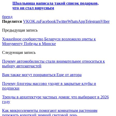
Школьница написала такой список подарков,
что он стал вирусным
бренд
Поделится
VK
OK.ru
Facebook
Twitter
WhatsApp
Telegram
Viber
Предыдущая запись
Хоккейное сообщество Беларуси возложило цветы к
Монументу Победы в Минске
Следующая запись
Почему автомобилисты стали внимательнее относиться к
выбору автозапчастей
Вам также могут понравиться
Еще от автора
Почему блогеры массово уходят в закрытые клубы и
подписки
Тренды в архитектуре частных домов: что выбирают в 2026
году
Как микроэлементы помогают комнатным растениям
пережить короткий зимний световой день