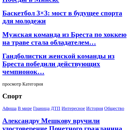
Баскетбол 3×3: мост в будущее спорта
для молодежи
Мужская команда из Бреста по хоккею
на траве стала обладателем…
Гандболистки женской команды из
Бреста победили действующих
чемпионок…
просмотр Категория
Спорт
Афиша
В мире
Граница
ДТП
Интересное
История
Общество
Александру Мешкову вручили
удостоверение Почетного гражданина