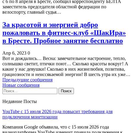
с 6 по 8 апреля в Бресте, сообщил корреспонденту БЕЛТА
заместитель председателя областной федерации по
велоспорту, главный судья…
За красотой и энергией добро
пожаловать в фитнес-клуб «ШакИра»
в Бресте. Пробное занятие бесплатно
Апр 6, 2023
0
Вот и дождались… Весна: замечательное настроение, тепло,
солнышко светит, птички поют… Сколько красоты вокруг! А
какие у нас девушки! Сколько в них жизнелюбия, позитива,
грациозности и неиссякаемой энергии! В шесть утра их уже…
Предыдущие сообщения
Новые сообщения
Недавние Посты
YouTube с 15 июля 2026 года повысит требования для
подключения монетизации
Компания Google объявила, что с 15 июля 2026 года
видеоплатформа YouTube изменит правила подключения к…