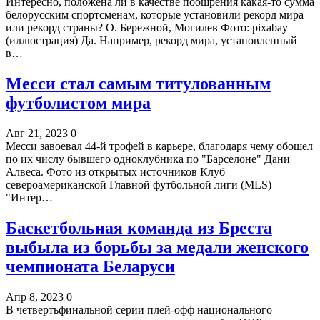
Интересно, положена ли в качестве поощрения какая-то сумма
белорусским спортсменам, которые установили рекорд мира
или рекорд страны? О. Бережной, Могилев Фото: pixabay
(иллюстрация) Да. Например, рекорд мира, установленный
в…
Месси стал самым титулованным
футболистом мира
Авг 21, 2023
0
Месси завоевал 44-й трофей в карьере, благодаря чему обошел
по их числу бывшего одноклубника по "Барселоне" Дани
Алвеса. Фото из открытых источников Клуб
североамериканской Главной футбольной лиги (MLS)
"Интер…
Баскетбольная команда из Бреста
выбыла из борьбы за медали женского
чемпионата Беларуси
Апр 8, 2023
0
В четвертьфинальной серии плей-офф национального