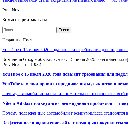
Тысячи минчанок стали актрисами интимных видео — их тай
Prev
Next
Комментарии закрыты.
Недавние Посты
YouTube с 15 июля 2026 года повысит требования для подключ
Компания Google объявила, что с 15 июля 2026 года видеопл
Prev
Next
1 из 1 932
YouTube с 15 июля 2026 года повысит требования для подк
YouTube изменил правила продвижения музыкантов и неза
Почему автомобилисты стали внимательнее относиться к выбор
Nike и Adidas столкнулись с неожиданной проблемой — пок
Почему подержанные автомобили премиум-класса становятся в
Эффективное продвижение сайта с помощью покупки ссыл