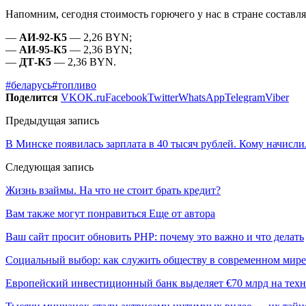
Напомним, сегодня стоимость горючего у нас в стране составля
—
АИ-92-К5
— 2,26 BYN;
—
АИ-95-К5
— 2,36 BYN;
—
ДТ-К5
— 2,36 BYN.
#беларусь
#топливо
Поделится
VK
OK.ru
Facebook
Twitter
WhatsApp
Telegram
Viber
Предыдущая запись
В Минске появилась зарплата в 40 тысяч рублей. Кому начисли
Следующая запись
Жизнь взаймы. На что не стоит брать кредит?
Вам также могут понравиться
Еще от автора
Ваш сайт просит обновить PHP: почему это важно и что делать
Социальный выбор: как служить обществу в современном мире
Европейский инвестиционный банк выделяет €70 млрд на техн