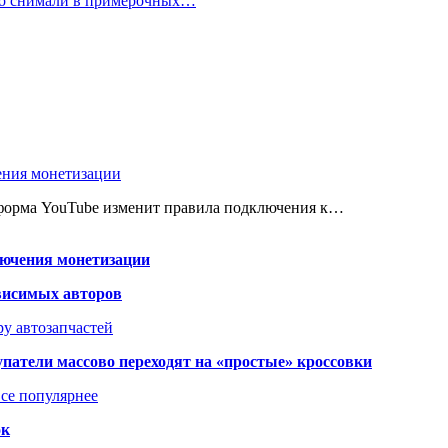
но снимали в примерочных…
ения монетизации
атформа YouTube изменит правила подключения к…
лючения монетизации
висимых авторов
у автозапчастей
упатели массово переходят на «простые» кроссовки
се популярнее
ок