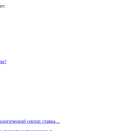
ет:
ли?
ологический сектор: ставка…