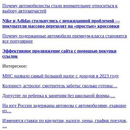
Почему автомобилисты стали внимательнее относиться к
выбору автозапчастей
Nike и Adidas столкнулись с неожиданной проблемой —
покупатели массово переходят на «простые» кроссовки
Почему подержанные автомобили премиум-класса становятся
все популярнее
Эффективное продвижение сайта с помощью покупки
ссылок
Интересное:
МНС назвало самый большой налог с доходов в 2023 году
Колорист, астролог, смотритель заботы: сколько готовы…
Допустят ли ребенка к занятиям без школьной формы,…
На юге России задержаны автовозы с автомобилями, ехавшие
из…
Изменятся ставки по кредитам, налоги, цены, график поездов,
…