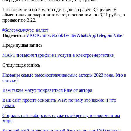
По состоянию на 7 марта один доллар равен 3,2 рубля. В
обменниках доллар принимают, в основном, по 3,21 рубля, а
продают по 3,22.
#беларусь
#курс_валют
Поделится
VK
OK.ru
Facebook
Twitter
WhatsApp
Telegram
Viber
Предыдущая запись
МАРТ повысил тарифы на услуги в электроэнергетике
Следующая запись
Названы самые высокооплачиваемые актеры 2023 года. Кто в
списке?
Вам также могут понравиться
Еще от автора
Ваш сайт просит обновить PHP: почему это важно и что
делать
Социальный выбор: как служить обществу в современном
мире
Европейский инвестиционный банк выделяет €70 млрд на