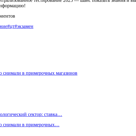
нтрализованное тестирование 2025 — шанс показать знания и вы
информацию!
ание
#цт
#экзамен
о снимали в примерочных магазинов
ологический сектор: ставка…
но снимали в примерочных…