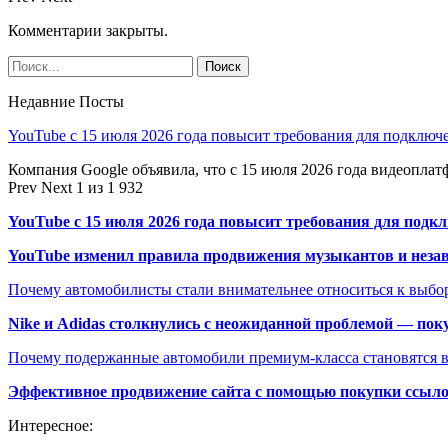
Комментарии закрыты.
Недавние Посты
YouTube с 15 июля 2026 года повысит требования для подключ
Компания Google объявила, что с 15 июля 2026 года видеопл
Prev
Next
1 из 1 932
YouTube с 15 июля 2026 года повысит требования для подк
YouTube изменил правила продвижения музыкантов и неза
Почему автомобилисты стали внимательнее относиться к выбор
Nike и Adidas столкнулись с неожиданной проблемой — пок
Почему подержанные автомобили премиум-класса становятся в
Эффективное продвижение сайта с помощью покупки ссыл
Интересное: