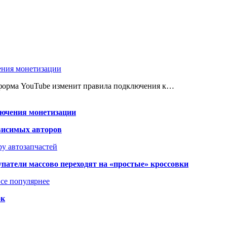
ения монетизации
атформа YouTube изменит правила подключения к…
лючения монетизации
висимых авторов
у автозапчастей
упатели массово переходят на «простые» кроссовки
се популярнее
ок