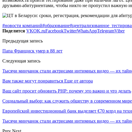
возможность пройти тестирование даже при наличии льгот. Це
друзьями-абитуриентами, чтобы никто не пропустил важную 
#новости компаний
#образование
#централизованное_тестиров
Поделится
VK
OK.ru
Facebook
Twitter
WhatsApp
Telegram
Viber
Предыдущая запись
Папа Франциск умер в 88 лет
Следующая запись
Тысячи минчанок стали актрисами интимных видео — их тайн
Вам также могут понравиться
Еще от автора
Ваш сайт просит обновить PHP: почему это важно и что делать
Социальный выбор: как служить обществу в современном мире
Европейский инвестиционный банк выделяет €70 млрд на техн
Тысячи минчанок стали актрисами интимных видео — их тай
Prev
Next