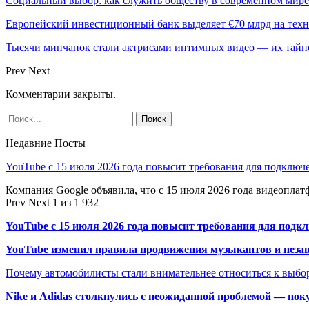
Социальный выбор: как служить обществу в современном мире
Европейский инвестиционный банк выделяет €70 млрд на техн
Тысячи минчанок стали актрисами интимных видео — их тай
Prev
Next
Комментарии закрыты.
Недавние Посты
YouTube с 15 июля 2026 года повысит требования для подключ
Компания Google объявила, что с 15 июля 2026 года видеопл
Prev
Next
1 из 1 932
YouTube с 15 июля 2026 года повысит требования для подк
YouTube изменил правила продвижения музыкантов и неза
Почему автомобилисты стали внимательнее относиться к выбор
Nike и Adidas столкнулись с неожиданной проблемой — пок