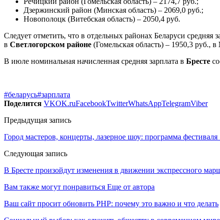
Речицкий район (Гомельская область) – 2174,7 руб.;
Дзержинский район (Минская область) – 2069,0 руб.;
Новополоцк (Витебская область) – 2050,4 руб.
Следует отметить, что в отдельных районах Беларуси средняя з
в
Светлогорском районе
(Гомельская область) – 1950,3 руб., в
В июле номинальная начисленная средняя зарплата в
Бресте
со
#беларусь
#зарплата
Поделится
VK
OK.ru
Facebook
Twitter
WhatsApp
Telegram
Viber
Предыдущая запись
Город мастеров, концерты, лазерное шоу: программа фестивал
Следующая запись
В Бресте произойдут изменения в движении экспрессного мар
Вам также могут понравиться
Еще от автора
Ваш сайт просит обновить PHP: почему это важно и что делать