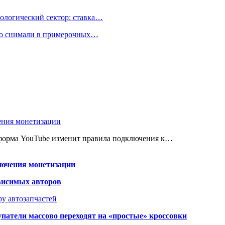
ологический сектор: ставка…
но снимали в примерочных…
ения монетизации
атформа YouTube изменит правила подключения к…
лючения монетизации
висимых авторов
у автозапчастей
упатели массово переходят на «простые» кроссовки