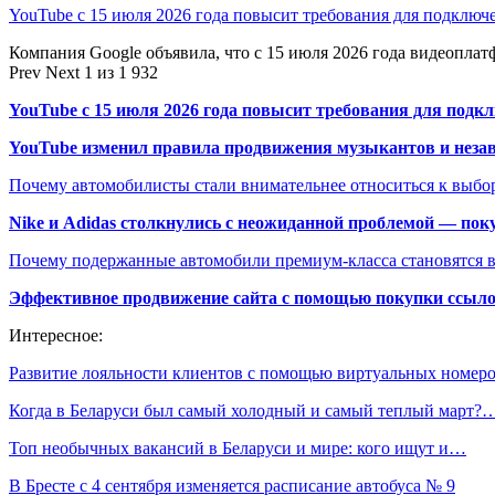
YouTube с 15 июля 2026 года повысит требования для подключ
Компания Google объявила, что с 15 июля 2026 года видеопл
Prev
Next
1 из 1 932
YouTube с 15 июля 2026 года повысит требования для подк
YouTube изменил правила продвижения музыкантов и неза
Почему автомобилисты стали внимательнее относиться к выбор
Nike и Adidas столкнулись с неожиданной проблемой — пок
Почему подержанные автомобили премиум-класса становятся в
Эффективное продвижение сайта с помощью покупки ссыл
Интересное:
Развитие лояльности клиентов с помощью виртуальных номер
Когда в Беларуси был самый холодный и самый теплый март?
Топ необычных вакансий в Беларуси и мире: кого ищут и…
В Бресте с 4 сентября изменяется расписание автобуса № 9