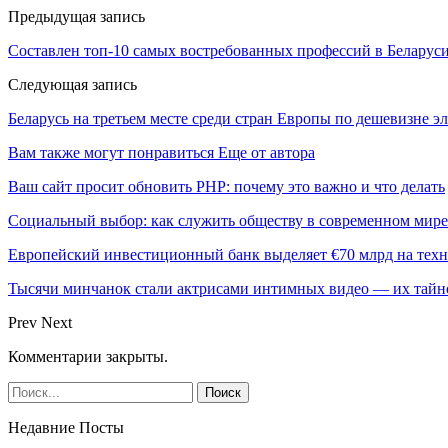
Предыдущая запись
Составлен топ-10 самых востребованных профессий в Беларуси 
Следующая запись
Беларусь на третьем месте среди стран Европы по дешевизне э
Вам также могут понравиться
Еще от автора
Ваш сайт просит обновить PHP: почему это важно и что делать
Социальный выбор: как служить обществу в современном мире
Европейский инвестиционный банк выделяет €70 млрд на техн
Тысячи минчанок стали актрисами интимных видео — их тай
Prev
Next
Комментарии закрыты.
Недавние Посты