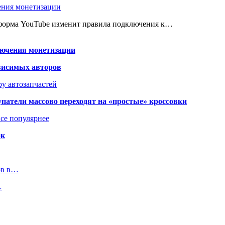
ения монетизации
атформа YouTube изменит правила подключения к…
лючения монетизации
висимых авторов
у автозапчастей
упатели массово переходят на «простые» кроссовки
се популярнее
ок
ов в…
…