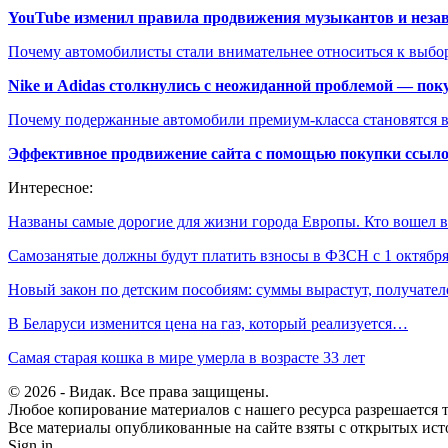
YouTube изменил правила продвижения музыкантов и неза
Почему автомобилисты стали внимательнее относиться к выбор
Nike и Adidas столкнулись с неожиданной проблемой — пок
Почему подержанные автомобили премиум-класса становятся в
Эффективное продвижение сайта с помощью покупки ссыл
Интересное:
Названы самые дорогие для жизни города Европы. Кто вошел
Самозанятые должны будут платить взносы в ФЗСН с 1 октябр
Новый закон по детским пособиям: суммы вырастут, получате
В Беларуси изменится цена на газ, который реализуется…
Самая старая кошка в мире умерла в возрасте 33 лет
© 2026 - Видак. Все права защищены.
Любое копирование материалов с нашего ресурса разрешается т
Все материалы опубликованные на сайте взяты с открытых исто
Sign in