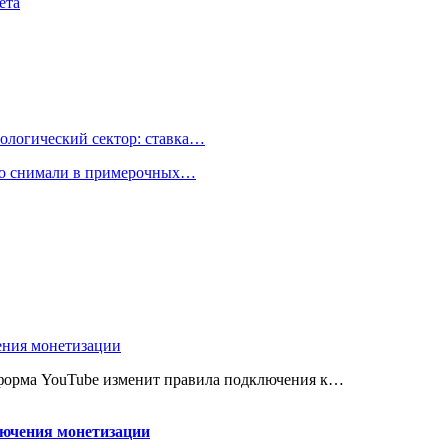
ета
ологический сектор: ставка…
но снимали в примерочных…
ения монетизации
атформа YouTube изменит правила подключения к…
лючения монетизации