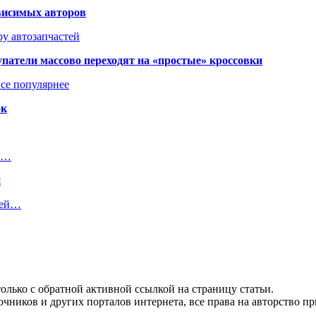
висимых авторов
у автозапчастей
упатели массово переходят на «простые» кроссовки
се популярнее
ок
 в…
я
лей…
олько с обратной активной ссылкой на страницу статьи.
чников и других порталов интернета, все права на авторство п