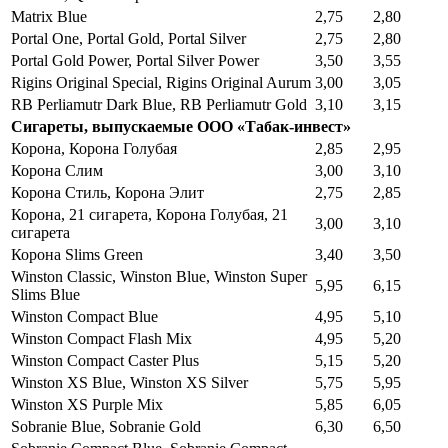
Matrix Blue
2,75
2,80
Portal One, Portal Gold, Portal Silver
2,75
2,80
Portal Gold Power, Portal Silver Power
3,50
3,55
Rigins Original Special, Rigins Original Aurum
3,00
3,05
RB Perliamutr Dark Blue, RB Perliamutr Gold
3,10
3,15
Сигареты, выпускаемые ООО «Табак-инвест»
Корона, Корона Голубая
2,85
2,95
Корона Слим
3,00
3,10
Корона Стиль, Корона Элит
2,75
2,85
Корона, 21 сигарета, Корона Голубая, 21
3,00
3,10
сигарета
Корона Slims Green
3,40
3,50
Winston Classic, Winston Blue, Winston Super
5,95
6,15
Slims Blue
Winston Compact Blue
4,95
5,10
Winston Compact Flash Mix
4,95
5,20
Winston Compact Caster Plus
5,15
5,20
Winston XS Blue, Winston XS Silver
5,75
5,95
Winston XS Purple Mix
5,85
6,05
Sobranie Blue, Sobranie Gold
6,30
6,50