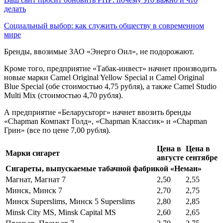
делать
Социальный выбор: как служить обществу в современном
мире
Бренды, ввозимые ЗАО «Энерго Оил», не подорожают.
Кроме того, предприятие «Табак-инвест» начнет производить
новые марки Camel Original Yellow Special и Camel Original
Blue Special (обе стоимостью 4,75 рубля), а также Camel Studio
Multi Mix (стоимостью 4,70 рубля).
А предприятие «Беларусьторг» начнет ввозить бренды
«Chapman Компакт Голд», «Chapman Классик» и «Chapman
Грин» (все по цене 7,00 рубля).
Цена в
Цена в
Марки сигарет
августе
сентябре
Сигареты, выпускаемые табачной фабрикой «Неман»
Магнат, Магнат 7
2,50
2,55
Минск, Минск 7
2,70
2,75
Минск Superslims, Минск 5 Superslims
2,80
2,85
Minsk City MS, Minsk Capital MS
2,60
2,65