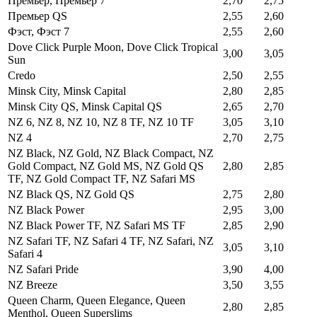
Премьер, Премьер 7
2,70
2,75
Премьер QS
2,55
2,60
Фэст, Фэст 7
2,55
2,60
Dove Click Purple Moon, Dove Click Tropical
3,00
3,05
Sun
Credo
2,50
2,55
Minsk City, Minsk Capital
2,80
2,85
Minsk City QS, Minsk Capital QS
2,65
2,70
NZ 6, NZ 8, NZ 10, NZ 8 TF, NZ 10 TF
3,05
3,10
NZ 4
2,70
2,75
NZ Black, NZ Gold, NZ Black Compact, NZ
Gold Compact, NZ Gold MS, NZ Gold QS
2,80
2,85
TF, NZ Gold Compact TF, NZ Safari MS
NZ Black QS, NZ Gold QS
2,75
2,80
NZ Black Power
2,95
3,00
NZ Black Power TF, NZ Safari MS TF
2,85
2,90
NZ Safari TF, NZ Safari 4 TF, NZ Safari, NZ
3,05
3,10
Safari 4
NZ Safari Pride
3,90
4,00
NZ Breeze
3,50
3,55
Queen Charm, Queen Elegance, Queen
2,80
2,85
Menthol, Queen Superslims