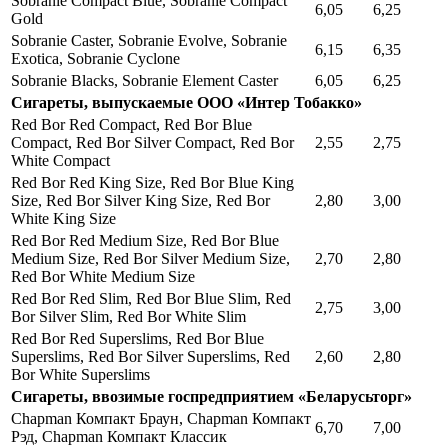
Sobranie Compact Blue, Sobranie Compact
6,05
6,25
Gold
Sobranie Caster, Sobranie Evolve, Sobranie
6,15
6,35
Exotica, Sobranie Cyclone
Sobranie Blacks, Sobranie Element Caster
6,05
6,25
Сигареты, выпускаемые ООО «Интер Тобакко»
Red Bor Red Compact, Red Bor Blue
Compact, Red Bor Silver Compact, Red Bor
2,55
2,75
White Compact
Red Bor Red King Size, Red Bor Blue King
Size, Red Bor Silver King Size, Red Bor
2,80
3,00
White King Size
Red Bor Red Medium Size, Red Bor Blue
Medium Size, Red Bor Silver Medium Size,
2,70
2,80
Red Bor White Medium Size
Red Bor Red Slim, Red Bor Blue Slim, Red
2,75
3,00
Bor Silver Slim, Red Bor White Slim
Red Bor Red Superslims, Red Bor Blue
Superslims, Red Bor Silver Superslims, Red
2,60
2,80
Bor White Superslims
Сигареты, ввозимые госпредприятием «Беларусьторг»
Chapman Компакт Браун, Chapman Компакт
6,70
7,00
Рэд, Chapman Компакт Классик