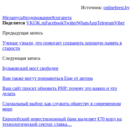
Источник:
onlinebrest.by
#беларусь
#подорожание
#сигарета
Поделится
VK
OK.ru
Facebook
Twitter
WhatsApp
Telegram
Viber
Предыдущая запись
Ученые узнали, что помогает сохранить хорошую память в
старости
Следующая запись
Бульковский мост свободен
Вам также могут понравиться
Еще от автора
Ваш сайт просит обновить PHP: почему это важно и что
делать
Социальный выбор: как служить обществу в современном
мире
Европейский инвестиционный банк выделяет €70 млрд на
технологический сектор: ставка…