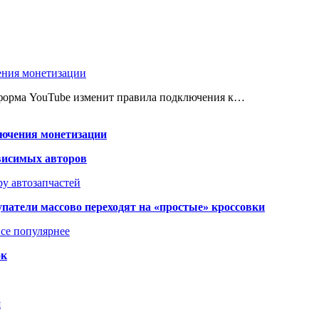
ения монетизации
атформа YouTube изменит правила подключения к…
лючения монетизации
висимых авторов
у автозапчастей
упатели массово переходят на «простые» кроссовки
се популярнее
ок
я