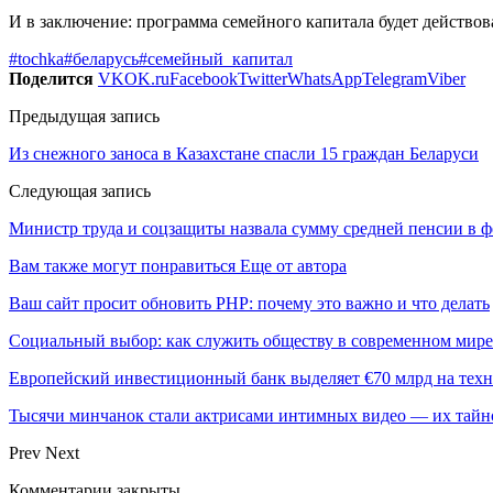
И в заключение: программа семейного капитала будет действова
#tochka
#беларусь
#семейный_капитал
Поделится
VK
OK.ru
Facebook
Twitter
WhatsApp
Telegram
Viber
Предыдущая запись
Из снежного заноса в Казахстане спасли 15 граждан Беларуси
Следующая запись
Министр труда и соцзащиты назвала сумму средней пенсии в ф
Вам также могут понравиться
Еще от автора
Ваш сайт просит обновить PHP: почему это важно и что делать
Социальный выбор: как служить обществу в современном мире
Европейский инвестиционный банк выделяет €70 млрд на техн
Тысячи минчанок стали актрисами интимных видео — их тай
Prev
Next
Комментарии закрыты.