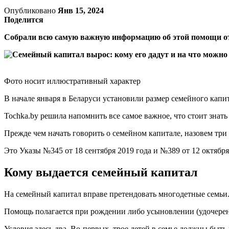
Опубликовано
Янв 15, 2024
Поделится
Собрали всю самую важную информацию об этой помощи от
Фото носит иллюстративный характер
В начале января в Беларуси установили размер семейного капит
Tochka.by решила напомнить все самое важное, что стоит знат
Прежде чем начать говорить о семейном капитале, назовем три
Это Указы №345 от 18 сентября 2019 года и №389 от 12 октября
Кому выдается семейный капитал
На семейный капитал вправе претендовать многодетные семьи
Помощь полагается при рождении либо усыновлении (удочерен
Условия здесь два. Во-первых, трое детей в семье должны быт