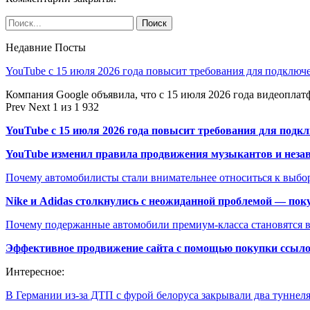
Недавние Посты
YouTube с 15 июля 2026 года повысит требования для подключ
Компания Google объявила, что с 15 июля 2026 года видеопл
Prev
Next
1 из 1 932
YouTube с 15 июля 2026 года повысит требования для подк
YouTube изменил правила продвижения музыкантов и неза
Почему автомобилисты стали внимательнее относиться к выбор
Nike и Adidas столкнулись с неожиданной проблемой — пок
Почему подержанные автомобили премиум-класса становятся в
Эффективное продвижение сайта с помощью покупки ссыл
Интересное:
В Германии из-за ДТП с фурой белоруса закрывали два туннел