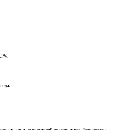
,1%.
года.
вторых, один из родителей должен иметь белорусское