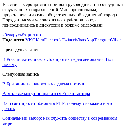
Участие в мероприятии приняли руководители и сотрудники
структурных подразделений Мингорисполкома,
представители актива общественных объединений города.
Порядка тысячи человек из всех районов города
присоединились к дискуссии в режиме видеосвязи.
#беларусь
#зарплата
Поделится
VK
OK.ru
Facebook
Twitter
WhatsApp
Telegram
Viber
Предыдущая запись
В России жители села Лох против переименования. Вот
почему
Следующая запись
В Британии нашли кошку с двумя носами
Вам также могут понравиться
Еще от автора
Ваш сайт просит обновить PHP: почему это важно и что
делать
Социальный выбор: как служить обществу в современном
мире