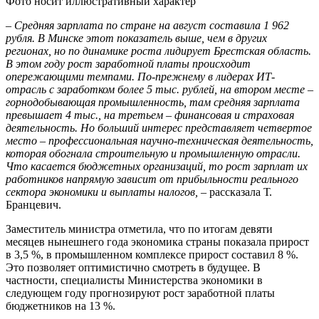
Фото носит иллюстративный характер
–
Средняя зарплата по стране на август составила 1 962
рубля. В Минске этот показатель выше, чем в других
регионах, но по динамике роста лидирует Брестская область.
В этом году рост заработной платы происходит
опережающими темпами. По-прежнему в лидерах ИТ-
отрасль с заработком более 5 тыс. рублей, на втором месте –
горнодобывающая промышленность, там средняя зарплата
превышает 4 тыс., на третьем – финансовая и страховая
деятельность. Но больший интерес представляет четвертое
место – профессиональная научно-техническая деятельность,
которая обогнала строительную и промышленную отрасли.
Что касается бюджетных организаций, то рост зарплат их
работников напрямую зависит от прибыльности реального
сектора экономики и выплаты налогов,
– рассказала Т.
Бранцевич.
Заместитель министра отметила, что по итогам девяти
месяцев нынешнего года экономика страны показала прирост
в 3,5 %, в промышленном комплексе прирост составил 8 %.
Это позволяет оптимистично смотреть в будущее. В
частности, специалисты Министерства экономики в
следующем году прогнозируют рост заработной платы
бюджетников на 13 %.