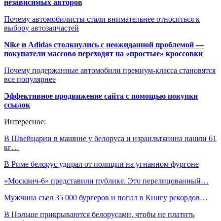
независимых авторов
Почему автомобилисты стали внимательнее относиться к
выбору автозапчастей
Nike и Adidas столкнулись с неожиданной проблемой —
покупатели массово переходят на «простые» кроссовки
Почему подержанные автомобили премиум-класса становятся
все популярнее
Эффективное продвижение сайта с помощью покупки
ссылок
Интересное:
В Швейцарии в машине у белоруса и израильтянина нашли 61
кг…
В Риме белорус удирал от полиции на угнанном фургоне
«Москвич-6» представили публике. Это перелицованный…
Мужчина съел 35 000 бургеров и попал в Книгу рекордов…
В Польше прикрываются белорусами, чтобы не платить