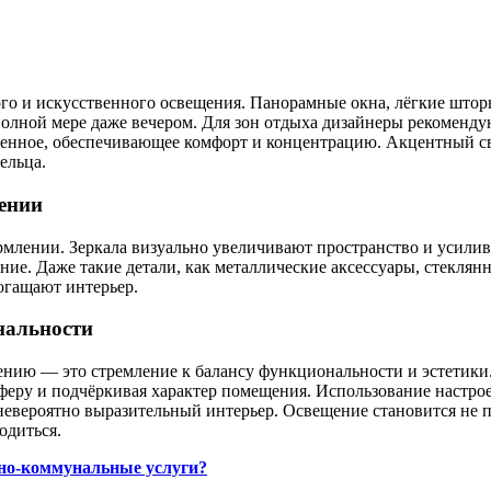
го и искусственного освещения. Панорамные окна, лёгкие шторы
олной мере даже вечером. Для зон отдыха дизайнеры рекомендую
ленное, обеспечивающее комфорт и концентрацию. Акцентный св
ельца.
ении
млении. Зеркала визуально увеличивают пространство и усилив
ие. Даже такие детали, как металлические аксессуары, стеклян
огащают интерьер.
нальности
ению — это стремление к балансу функциональности и эстетики
феру и подчёркивая характер помещения. Использование настрое
невероятно выразительный интерьер. Освещение становится не 
одиться.
но-коммунальные услуги?