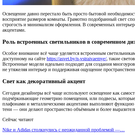
Освещение давно перестало быть просто бытовой необходимос
восприятие размеров комнаты. Грамотно подобранный свет спо
строгость и минимализм оформления. В современных интерьера
акцентами.
Роль встроенных светильников в современном ди
Особое внимание всё чаще уделяется встроенным светильникам
доступному на сайте
https://asvet.by/n-vstraivaemye/
, такие свет
Встроенные модели идеально подходят для создания многоуров
не утяжеляя интерьер и поддерживая ощущение пространствен
Свет как декоративный акцент
Сегодня дизайнеры всё чаще используют освещение как самост
подчёркивающие геометрию помещения, или подвесы, которые
плафонами и металлическими акцентами выполняют функцию ар
тени — они делают пространство объёмным и более выразител
Сейчас читают
Nike и Adidas столкнулись с неожиданной проблемой —…