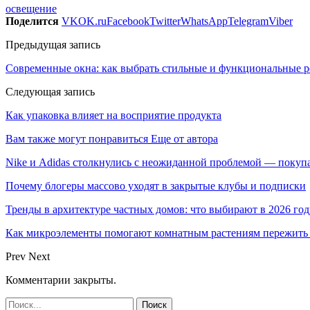
освещение
Поделится
VK
OK.ru
Facebook
Twitter
WhatsApp
Telegram
Viber
Предыдущая запись
Современные окна: как выбрать стильные и функциональные р
Следующая запись
Как упаковка влияет на восприятие продукта
Вам также могут понравиться
Еще от автора
Nike и Adidas столкнулись с неожиданной проблемой — покуп
Почему блогеры массово уходят в закрытые клубы и подписки
Тренды в архитектуре частных домов: что выбирают в 2026 год
Как микроэлементы помогают комнатным растениям пережить 
Prev
Next
Комментарии закрыты.