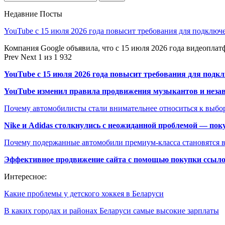
Недавние Посты
YouTube с 15 июля 2026 года повысит требования для подключ
Компания Google объявила, что с 15 июля 2026 года видеопл
Prev
Next
1 из 1 932
YouTube с 15 июля 2026 года повысит требования для подк
YouTube изменил правила продвижения музыкантов и неза
Почему автомобилисты стали внимательнее относиться к выбор
Nike и Adidas столкнулись с неожиданной проблемой — пок
Почему подержанные автомобили премиум-класса становятся в
Эффективное продвижение сайта с помощью покупки ссыл
Интересное:
Какие проблемы у детского хоккея в Беларуси
В каких городах и районах Беларуси самые высокие зарплаты