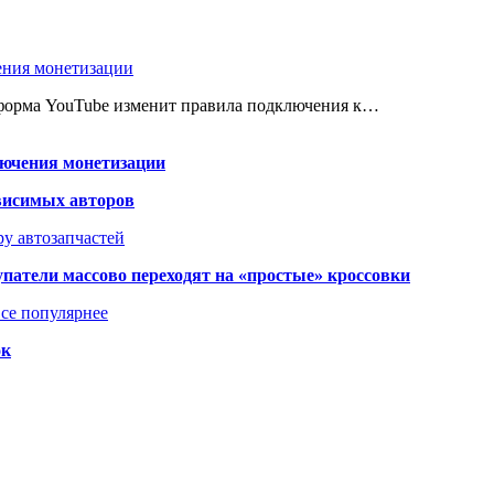
ения монетизации
атформа YouTube изменит правила подключения к…
лючения монетизации
висимых авторов
у автозапчастей
упатели массово переходят на «простые» кроссовки
се популярнее
ок