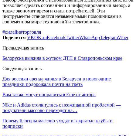
позволяет сделать осознанный и информированный выбор, а
также экономит время и силы потребителей. Эти
инструменты становятся незаменимыми помощниками в
современном мире технологий и электроники.
#онлайн
#торговля
Поделится
VK
OK.ru
Facebook
Twitter
WhatsApp
Telegram
Viber
Предыдущая запись
Белоруска выжила в жутком ДТП в Ставропольском крае
Следующая запись
Для россиян аренда жилья в Беларуси в новогодние
праздники подорожала почти на треть
Вам также могут понравиться
Еще от автора
Nike и Adidas столкнулись с неожиданной проблемой —
покупатели массово переходят на…
Почему блогеры массово уходят в закрытые клубы и
подписки