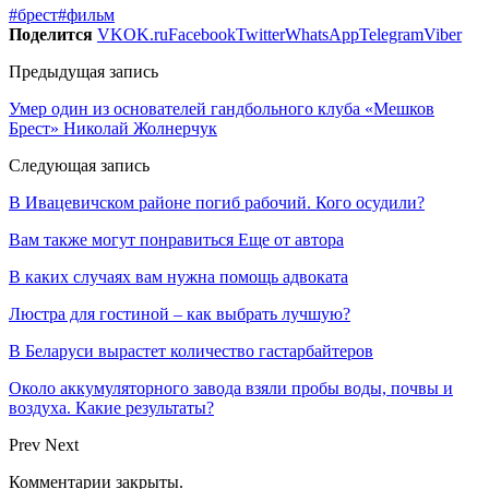
#брест
#фильм
Поделится
VK
OK.ru
Facebook
Twitter
WhatsApp
Telegram
Viber
Предыдущая запись
Умер один из основателей гандбольного клуба «Мешков
Брест» Николай Жолнерчук
Следующая запись
В Ивацевичском районе погиб рабочий. Кого осудили?
Вам также могут понравиться
Еще от автора
В каких случаях вам нужна помощь адвоката
Люстра для гостиной – как выбрать лучшую?
В Беларуси вырастет количество гастарбайтеров
Около аккумуляторного завода взяли пробы воды, почвы и
воздуха. Какие результаты?
Prev
Next
Комментарии закрыты.