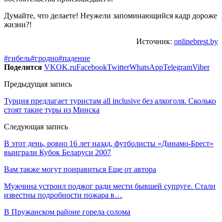
Думайте, что делаете! Неужели запоминающийся кадр дороже
жизни?!
Источник:
onlinebrest.by
#гибель
#гродно
#падение
Поделится
VK
OK.ru
Facebook
Twitter
WhatsApp
Telegram
Viber
Предыдущая запись
Турция предлагает туристам all inclusive без алкоголя. Сколько
стоят такие туры из Минска
Следующая запись
В этот день, ровно 16 лет назад, футболисты «Динамо-Брест»
выиграли Кубок Беларуси 2007
Вам также могут понравиться
Еще от автора
Мужчина устроил поджог ради мести бывшей супруге. Стали
известны подробности пожара в…
В Пружанском районе горела солома