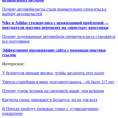
независимых авторов
Почему автомобилисты стали внимательнее относиться к
выбору автозапчастей
Nike и Adidas столкнулись с неожиданной проблемой —
покупатели массово переходят на «простые» кроссовки
Почему подержанные автомобили премиум-класса становятся
все популярнее
Эффективное продвижение сайта с помощью покупки
ссылок
Интересное:
У белорусов меньше месяца, чтобы заплатить этот налог
Умерла старейшая в мире долгожительница – ей было 117 лет
Почему утром человек на сантиметр выше, чем вечером
Кредиты снова дорожают в Беларуси, но не для всех
В Пинске пройдут трековые гонки с «сумасшедшим»
покрытием