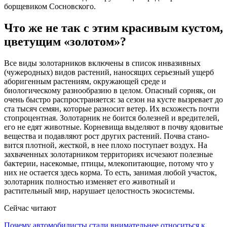
борщевиком Со­сновского.
Что же не так с этим красивым ку­стом,
цветущим «золотом»?
Все виды золотарников включены в список инвазивных
(чужеродных) видов растений, наносящих серьез­ный ущерб
аборигенным растениям, окружающей среде и
биологическому разнообразию в целом. Опасный сор­няк, он
очень быстро распространя­ется: за сезон на кусте вызревает до
ста тысяч семян, которые разносит ветер. Их всхожесть почти
стопро­центная. Золотарник не боится бо­лезней и вредителей,
его не едят жи­вотные. Корневища выделяют в по­чву ядовитые
вещества и подавляют рост других растений. Почва стано­
вится плотной, жесткой, в нее пло­хо поступает воздух. На
захваченных золотарником территориях исчезают полезные
бактерии, насекомые, пти­цы, млекопитающие, потому что у
них не остается здесь корма. То есть, занимая любой участок,
золотарник полностью изменяет его животный и
растительный мир, нарушает целост­ность экосистемы.
Сейчас читают
Почему автомобилисты стали внимательнее относиться к