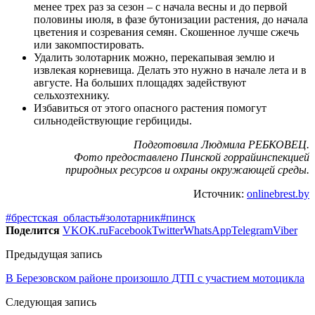
менее трех раз за сезон – с начала весны и до первой
половины июля, в фазе бу­тонизации растения, до начала
цве­тения и созревания семян. Скошен­ное лучше сжечь
или закомпостиро­вать.
Удалить золотарник можно, пе­рекапывая землю и
извлекая корне­вища. Делать это нужно в начале ле­та и в
августе. На больших площадях задействуют
сельхозтехнику.
Избавиться от этого опасного растения помогут
сильнодействую­щие гербициды.
Подготовила Людмила РЕБКОВЕЦ.
Фото предоставлено Пинской горрайинспекцией
природных ресурсов и охраны окружающей среды.
Источник:
onlinebrest.by
#брестская_область
#золотарник
#пинск
Поделится
VK
OK.ru
Facebook
Twitter
WhatsApp
Telegram
Viber
Предыдущая запись
В Березовском районе произошло ДТП с участием мотоцикла
Следующая запись