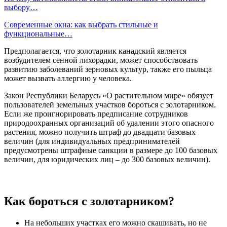
выбору…
Современные окна: как выбрать стильные и
функциональные…
Предполагается, что золотарник канадский является
возбудителем сенной лихорадки, может способ­ствовать
развитию заболеваний зер­новых культур, также его пыльца
мо­жет вызвать аллергию у человека.
Закон Республики Беларусь «О рас­тительном мире» обязует
пользова­телей земельных участков бороться с золотар­ником.
Ес­ли же проигнорировать предписание сотрудников
природоохранных орга­низаций об удалении этого опасно­го
растения, можно получить штраф до двадцати базовых
величин (для индивидуальных предпринимателей
предусмотрены штрафные санкции в размере до 100 базовых
величин, для юридических лиц – до 300 базовых величин).
Как бороть­ся с зо­лотарни­ком?
На неболь­ших участках его можно скашивать, но не