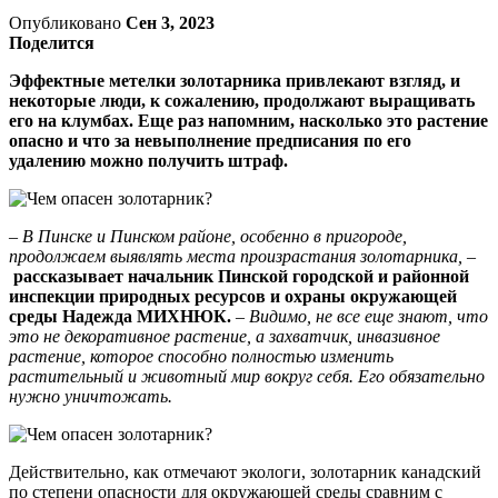
Опубликовано
Сен 3, 2023
Поделится
Эффектные метелки золотарника привлекают взгляд, и
некоторые люди, к сожалению, продолжают выращивать
его на клумбах. Еще раз напомним, насколько это растение
опасно и что за невыполнение предписания по его
удалению можно получить штраф.
– В Пинске и Пинском районе, осо­бенно в пригороде,
продолжаем выяв­лять места произрастания золотар­ника,
–
рассказывает начальник Пин­ской городской и районной
инспекции природных ресурсов и охраны окружа­ющей
среды Надежда МИХНЮК.
–
Ви­димо, не все еще знают, что
это не де­коративное растение, а захватчик, ин­вазивное
растение, которое способно полностью изменить
растительный и животный мир вокруг себя. Его обяза­тельно
нужно уничтожать.
Действительно, как отмечают эко­логи, золотарник канадский
по сте­пени опасности для окружающей среды сравним с