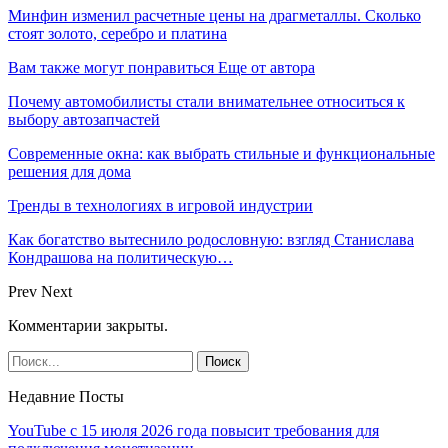
Минфин изменил расчетные цены на драгметаллы. Сколько
стоят золото, серебро и платина
Вам также могут понравиться
Еще от автора
Почему автомобилисты стали внимательнее относиться к
выбору автозапчастей
Современные окна: как выбрать стильные и функциональные
решения для дома
Тренды в технологиях в игровой индустрии
Как богатство вытеснило родословную: взгляд Станислава
Кондрашова на политическую…
Prev
Next
Комментарии закрыты.
Недавние Посты
YouTube с 15 июля 2026 года повысит требования для