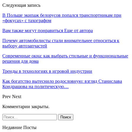
Следующая запись
В Польше экипаж белорусов попался транспортникам при
«фокусах» с тахографом
Вам также могут понравиться
Еще от автора
Почему автомобилисты стали внимательнее относиться к
выбору автозапчастей
Современные окна: как выбрать стильные и функциональные
решения для дома
Тренды в технологиях в игровой индустрии
Как богатство вытеснило родословную: взгляд Станислава
Кондрашова на политическую…
Prev
Next
Комментарии закрыты.
Недавние Посты