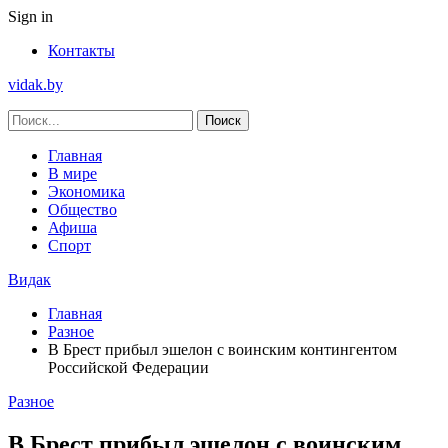
Sign in
Контакты
vidak.by
Главная
В мире
Экономика
Общество
Афиша
Спорт
Видак
Главная
Разное
В Брест прибыл эшелон с воинским контингентом
Российской Федерации
Разное
В Брест прибыл эшелон с воинским