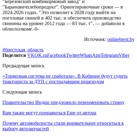
"Березовский комбикормовый завод" и
"Барановичхлебопродукт". Ориентировочные сроки — в
2024-2026 годах. "Это позволит к 2028 году выйти на
поголовье свиней в 402 тыс. и обеспечить производство
свинины на уровне 2012 года — 83 тыс. т", — добавили в
облисполкоме.-0-
Источник:
onlinebrest.by
#брестская_область
Поделится
VK
OK.ru
Facebook
Twitter
WhatsApp
Telegram
Viber
Предыдущая запись
«Тормозная система не сработала». В Кобрине будут судить
тракториста за ДТП с пострадавшим пешеходом
Следующая запись
Правительство Индии предложило переименовать страну
Вам также могут понравиться
Еще от автора
Почему автомобилисты стали внимательнее относиться к
выбору автозапчастей