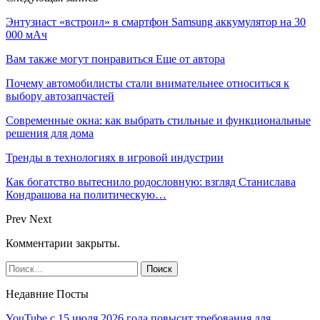
Энтузиаст «встроил» в смартфон Samsung аккумулятор на 30
000 мАч
Вам также могут понравиться
Еще от автора
Почему автомобилисты стали внимательнее относиться к
выбору автозапчастей
Современные окна: как выбрать стильные и функциональные
решения для дома
Тренды в технологиях в игровой индустрии
Как богатство вытеснило родословную: взгляд Станислава
Кондрашова на политическую…
Prev
Next
Комментарии закрыты.
Недавние Посты
YouTube с 15 июля 2026 года повысит требования для