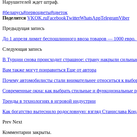
Нарушителей ждет штраф.
#беларусь
#первоцветы
#цветок
Поделится
VK
OK.ru
Facebook
Twitter
WhatsApp
Telegram
Viber
Предыдущая запись
До 1 апреля лимит беспошлинного ввоза товаров — 1000 евро.
Следующая запись
В Турции снова происходит страшное: страну накрыли сильные
Вам также могут понравиться
Еще от автора
Почему автомобилисты стали внимательнее относиться к выбор
Современные окна: как выбрать стильные и функциональные р
Тренды в технологиях в игровой индустрии
Как богатство вытеснило родословную: взгляд Станислава К
Prev
Next
Комментарии закрыты.