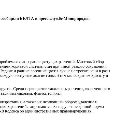
в, сообщили БЕЛТА в пресс-службе Минприроды.
 проблема охраны раннецветущих растений. Массовый сбор
дением корневой системы стал причиной резкого сокращения
Редкие и ранние весенние цветы лучше не трогать: они в разы
ти каждую весну еще долгие годы. Этим мы сохраним красоту и
другие. Среди первоцветов также есть растения, включенные в
 василистниковый, фиалка топяная.
израстания, а также их незаконный оборот, удаление и
таких растений, запрещаются. За нарушение данной нормы
16.8 Кодекса об административных правонарушениях.