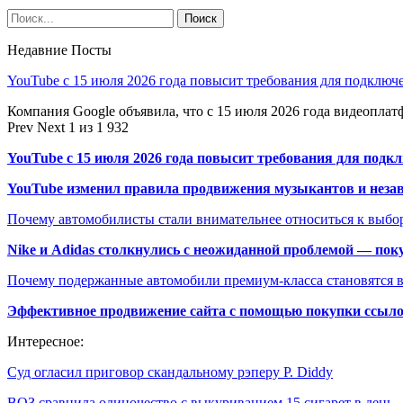
Недавние Посты
YouTube с 15 июля 2026 года повысит требования для подключ
Компания Google объявила, что с 15 июля 2026 года видеопл
Prev
Next
1 из 1 932
YouTube с 15 июля 2026 года повысит требования для подк
YouTube изменил правила продвижения музыкантов и неза
Почему автомобилисты стали внимательнее относиться к выбор
Nike и Adidas столкнулись с неожиданной проблемой — пок
Почему подержанные автомобили премиум-класса становятся в
Эффективное продвижение сайта с помощью покупки ссыл
Интересное:
Суд огласил приговор скандальному рэперу P. Diddy
ВОЗ сравнила одиночество с выкуриванием 15 сигарет в день