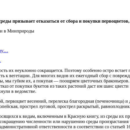
реды призывает отказаться от сбора и покупки первоцвето
ору…
…
сть их неуклонно сокращается. Поэтому особенно остро встает
ть к вегетации. Для многих видов их ежегодный сбор с повреж
ы, мы губим их, а покупая — поощряем цветочных браконьеров. 
. Отказ от покупки букетов из таких растений даст им шанс цвес
нули в ведомстве.
й, первоцвет весенний, перелеска благородная (печеночница) и 
опейская, прострел луговой, прострел раскрытый, равноплодник
сящихся к видам, включенным в Красную книгу, из среды их про
, сокращению численности или нарушению среды произрастания 
административной ответственности в соответствии со статьей 