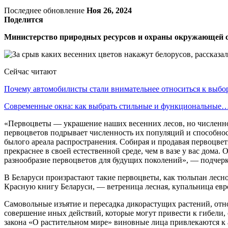
Последнее обновление
Ноя 26, 2024
Поделится
Министерство природных ресурсов и охраны окружающей с
Сейчас читают
Почему автомобилисты стали внимательнее относиться к выб
Современные окна: как выбрать стильные и функциональные
«Первоцветы — украшение наших весенних лесов, но численно
первоцветов подрывает численность их популяций и способнос
былого ареала распространения. Собирая и продавая первоцвет
прекраснее в своей естественной среде, чем в вазе у вас дома
разнообразие первоцветов для будущих поколений», — подчерк
В Беларуси произрастают такие первоцветы, как тюльпан лесно
Красную книгу Беларуси, — ветреница лесная, купальница евр
Самовольные изъятие и пересадка дикорастущих растений, отно
совершение иных действий, которые могут привести к гибели
закона «О растительном мире» виновные лица привлекаются к 