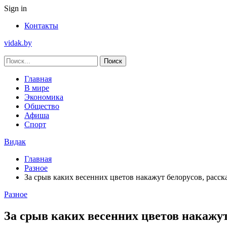
Sign in
Контакты
vidak.by
Главная
В мире
Экономика
Общество
Афиша
Спорт
Видак
Главная
Разное
За срыв каких весенних цветов накажут белорусов, расс
Разное
За срыв каких весенних цветов накажу