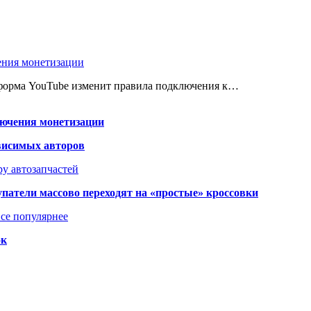
ения монетизации
атформа YouTube изменит правила подключения к…
лючения монетизации
висимых авторов
у автозапчастей
упатели массово переходят на «простые» кроссовки
се популярнее
ок