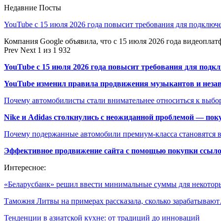
Недавние Посты
YouTube с 15 июля 2026 года повысит требования для подключ
Компания Google объявила, что с 15 июля 2026 года видеопл
Prev
Next
1 из 1 932
YouTube с 15 июля 2026 года повысит требования для подк
YouTube изменил правила продвижения музыкантов и неза
Почему автомобилисты стали внимательнее относиться к выбор
Nike и Adidas столкнулись с неожиданной проблемой — пок
Почему подержанные автомобили премиум-класса становятся в
Эффективное продвижение сайта с помощью покупки ссыл
Интересное:
«Беларусбанк» решил ввести минимальные суммы для некото
Таможня Литвы на примерах рассказала, сколько зарабатываю
Тенденции в азиатской кухне: от традиций до инноваций