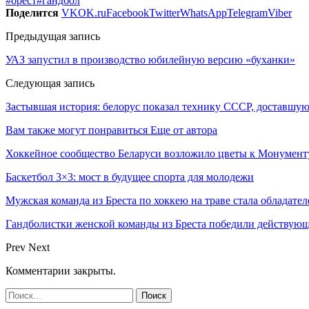
#брест
#гандбол
Поделится
VK
OK.ru
Facebook
Twitter
WhatsApp
Telegram
Viber
Предыдущая запись
УАЗ запустил в производство юбилейную версию «буханки»
Следующая запись
Застывшая история: белорус показал технику СССР, доставшую
Вам также могут понравиться
Еще от автора
Хоккейное сообщество Беларуси возложило цветы к Монумен
Баскетбол 3×3: мост в будущее спорта для молодежи
Мужская команда из Бреста по хоккею на траве стала обладате
Гандболистки женской команды из Бреста победили действую
Prev
Next
Комментарии закрыты.