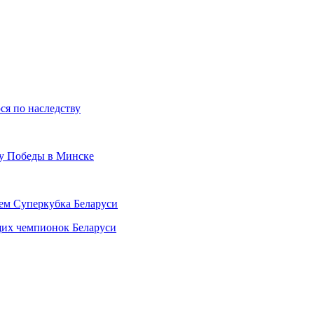
ся по наследству
ту Победы в Минске
лем Суперкубка Беларуси
щих чемпионок Беларуси