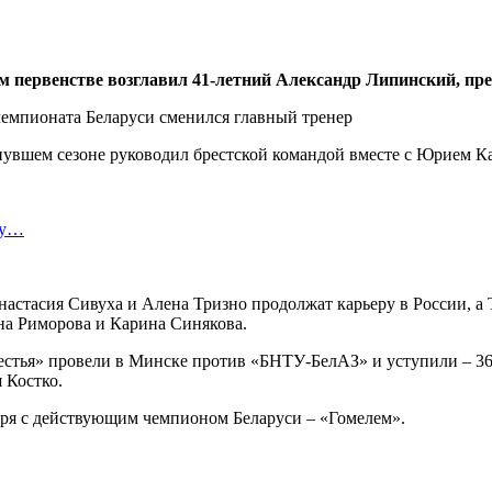
м первенстве возглавил 41-летний Александр Липинский, пре
увшем сезоне руководил брестской командой вместе с Юрием Ка
ту…
настасия Сивуха и Алена Тризно продолжат карьеру в России, а
на Риморова и Карина Синякова.
естья» провели в Минске против «БНТУ-БелАЗ» и уступили – 36
 Костко.
бря с действующим чемпионом Беларуси – «Гомелем».