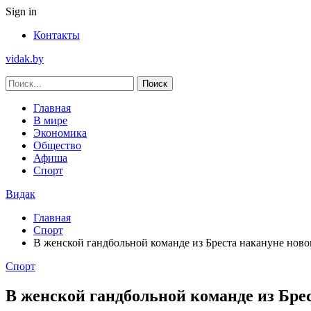
Sign in
Контакты
vidak.by
Главная
В мире
Экономика
Общество
Афиша
Спорт
Видак
Главная
Спорт
В женской гандбольной команде из Бреста накануне ново
Спорт
В женской гандбольной команде из Бре