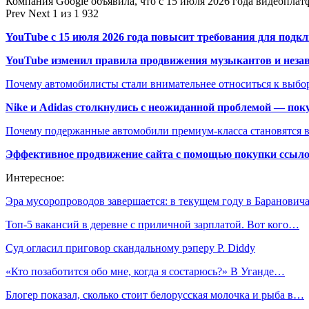
Компания Google объявила, что с 15 июля 2026 года видеопл
Prev
Next
1 из 1 932
YouTube с 15 июля 2026 года повысит требования для подк
YouTube изменил правила продвижения музыкантов и неза
Почему автомобилисты стали внимательнее относиться к выбор
Nike и Adidas столкнулись с неожиданной проблемой — пок
Почему подержанные автомобили премиум-класса становятся в
Эффективное продвижение сайта с помощью покупки ссыл
Интересное:
Эра мусоропроводов завершается: в текущем году в Баранови
Топ-5 вакансий в деревне с приличной зарплатой. Вот кого…
Суд огласил приговор скандальному рэперу P. Diddy
«Кто позаботится обо мне, когда я состарюсь?» В Уганде…
Блогер показал, сколько стоит белорусская молочка и рыба в…