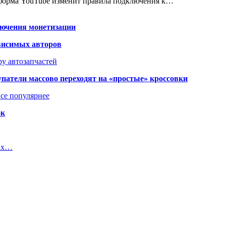
атформа YouTube изменит правила подключения к…
лючения монетизации
висимых авторов
у автозапчастей
упатели массово переходят на «простые» кроссовки
се популярнее
ок
чах…