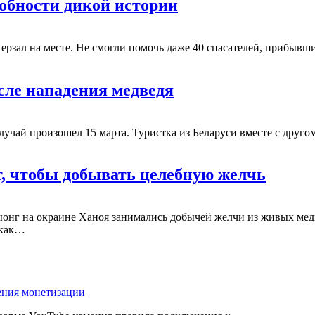
обности дикой истории
терзал на месте. Не смогли помочь даже 40 спасателей, прибывши
сле нападения медведя
чай произошел 15 марта. Туристка из Беларуси вместе с другом
т, чтобы добывать целебную желчь
онг на окраине Ханоя занимались добычей желчи из живых медв
 как…
ения монетизации