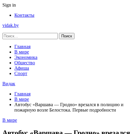
Sign in
Контакты
vidak.by
Главная
В мире
Экономика
Общество
Афиша
Спорт
Видак
Главная
В мире
Автобус «Варшава — Гродно» врезался в полицию и
пожарную возле Белостока. Первые подробности
В мире
Автобус «Варшава — Гродно» врезался