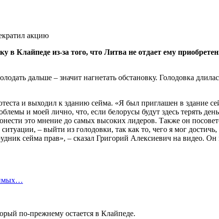
у в Клайпеде из-за того, что Литва не отдает ему приобрете
о голодать дальше – значит нагнетать обстановку. Голодовка длил
еста и выходил к зданию сейма. «Я был приглашен в здание сей
блемы и моей лично, что, если белорусы будут здесь терять день
онести это мнение до самых высоких лидеров. Также он посовето
 ситуации, – выйти из голодовки, так как то, чего я мог достичь,
удник сейма прав», – сказал Григорий Алексиевич на видео. Он 
симых…
торый по-прежнему остается в Клайпеде.