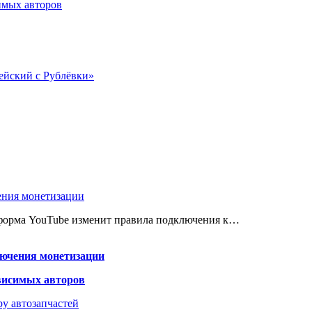
имых авторов
ейский с Рублёвки»
ения монетизации
атформа YouTube изменит правила подключения к…
лючения монетизации
висимых авторов
у автозапчастей