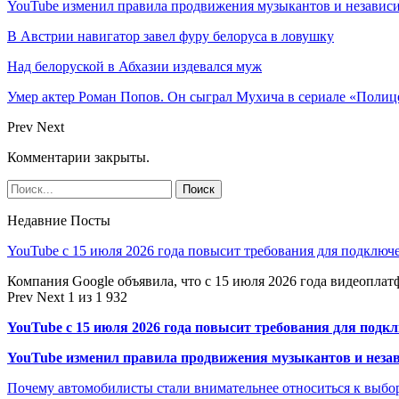
YouTube изменил правила продвижения музыкантов и независ
В Австрии навигатор завел фуру белоруса в ловушку
Над белоруской в Абхазии издевался муж
Умер актер Роман Попов. Он сыграл Мухича в сериале «Полиц
Prev
Next
Комментарии закрыты.
Недавние Посты
YouTube с 15 июля 2026 года повысит требования для подключ
Компания Google объявила, что с 15 июля 2026 года видеопл
Prev
Next
1 из 1 932
YouTube с 15 июля 2026 года повысит требования для подк
YouTube изменил правила продвижения музыкантов и неза
Почему автомобилисты стали внимательнее относиться к выбор