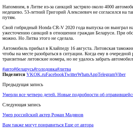
Напомним, в Литве из-за санкций застряло около 4000 автомоб
недешево. 53-летний Григорий Алексиевич не согласился на та
путям.
Свой гибридный Honda CR-V 2020 года выпуска он выиграл на 
ужесточению санкций в отношении граждан Беларуси. При обс
можно. Но Литва этого не сделала.
Автомобиль прибыл в Клайпеду 16 августа. Литовская таможня
чтобы на месте разобраться в ситуации. Когда ему в очередной
транзитные литовские номера, но не удалось забрать автомобил
#авто
#беларусь
#голодовка
#литва
Поделится
VK
OK.ru
Facebook
Twitter
WhatsApp
Telegram
Viber
Предыдущая запись
Умерли все четверо детей. Новые подробности об отравившейс
Следующая запись
Умер российский актер Роман Мадянов
Вам также могут понравиться
Еще от автора