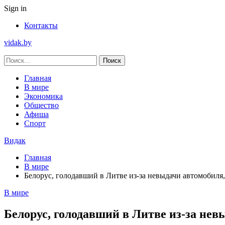
Sign in
Контакты
vidak.by
Главная
В мире
Экономика
Общество
Афиша
Спорт
Видак
Главная
В мире
Белорус, голодавший в Литве из-за невыдачи автомобиля
В мире
Белорус, голодавший в Литве из-за не