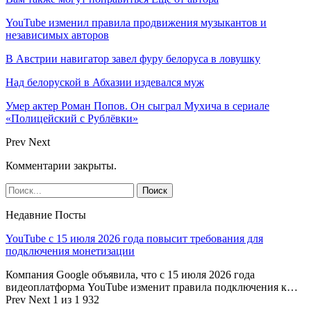
YouTube изменил правила продвижения музыкантов и
независимых авторов
В Австрии навигатор завел фуру белоруса в ловушку
Над белоруской в Абхазии издевался муж
Умер актер Роман Попов. Он сыграл Мухича в сериале
«Полицейский с Рублёвки»
Prev
Next
Комментарии закрыты.
Недавние Посты
YouTube с 15 июля 2026 года повысит требования для
подключения монетизации
Компания Google объявила, что с 15 июля 2026 года
видеоплатформа YouTube изменит правила подключения к…
Prev
Next
1 из 1 932