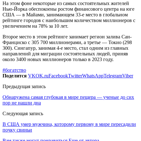
На этом фоне некоторые из самых состоятельных жителей
Нью-Йорка обеспокоены ростом финансового центра на юге
США — в Майами, занимающем 33-е место в глобальном
рейтинге городов с наибольшим количеством миллионеров с
увеличением на 78% за 10 лет.
Второе место в этом рейтинге занимает регион залива Сан-
Франциско с 305 700 миллионерами, а третье — Токио (298
300). Сингапур, занимая 4-е место, стал одним из главных
направлений для миграции состоятельных людей, приняв
около 3400 новых миллионеров только в 2023 году.
#богатство
Поделится
VK
OK.ru
Facebook
Twitter
WhatsApp
Telegram
Viber
Предыдущая запись
Обнаружена самая глубокая в мире пещера — ученые до сих
пор не нашли дна
Следующая запись
В США умер мужчина, которому первому в мире пересадили
почку свиньи
Вам также могут понравиться
Еще от автора