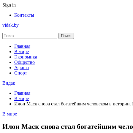
Sign in
Контакты
vidak.by
Главная
В мире
Экономика
Общество
Афиша
Спорт
Видак
Главная
В мире
Илон Маск снова стал богатейшим человеком в истории. 
В мире
Илон Маск снова стал богатейшим чело