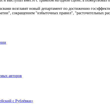
 и выступал вместе с Трампом на одной сцене, а пожертвовал б
асвами возглавят новый департамент по достижению госэффекти
атии", сокращением "избыточных правил", "расточительных рас
ании
имых авторов
ейский с Рублёвки»