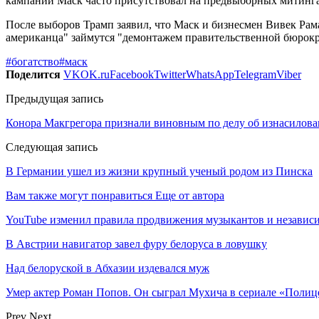
кампании Маск часто присутствовал на предвыборных митингах
После выборов Трамп заявил, что Маск и бизнесмен Вивек Рам
американца" займутся "демонтажем правительственной бюрокр
#богатство
#маск
Поделится
VK
OK.ru
Facebook
Twitter
WhatsApp
Telegram
Viber
Предыдущая запись
Конора Макгрегора признали виновным по делу об изнасилов
Следующая запись
В Германии ушел из жизни крупный ученый родом из Пинска
Вам также могут понравиться
Еще от автора
YouTube изменил правила продвижения музыкантов и независ
В Австрии навигатор завел фуру белоруса в ловушку
Над белоруской в Абхазии издевался муж
Умер актер Роман Попов. Он сыграл Мухича в сериале «Полиц
Prev
Next