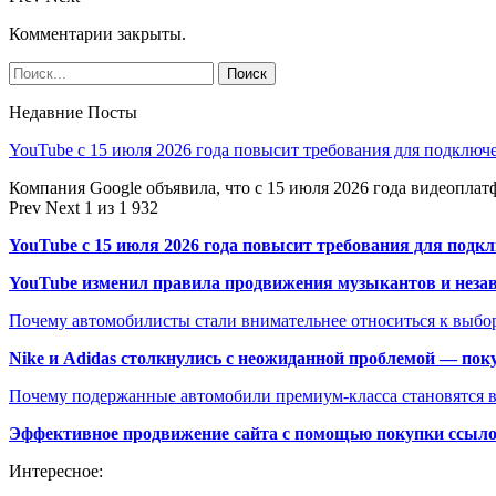
Комментарии закрыты.
Недавние Посты
YouTube с 15 июля 2026 года повысит требования для подключ
Компания Google объявила, что с 15 июля 2026 года видеопл
Prev
Next
1 из 1 932
YouTube с 15 июля 2026 года повысит требования для подк
YouTube изменил правила продвижения музыкантов и неза
Почему автомобилисты стали внимательнее относиться к выбор
Nike и Adidas столкнулись с неожиданной проблемой — пок
Почему подержанные автомобили премиум-класса становятся в
Эффективное продвижение сайта с помощью покупки ссыл
Интересное: