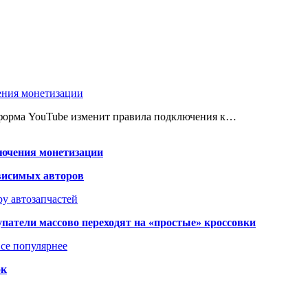
ения монетизации
атформа YouTube изменит правила подключения к…
лючения монетизации
висимых авторов
у автозапчастей
упатели массово переходят на «простые» кроссовки
се популярнее
ок