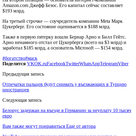
Amazon.com Джефф Безос. Его капитал сейчас составляет
$193 млрд.
На третьей строчке — соучредитель компании Meta Марк
Цукерберг. Его состояние оценивается в $188 млрд.
Также в первую пятерку вошли Бернар Арно и Билл Гейтс.
Арно ненамного отстал от Цукерберга (всего на $3 млрд) и
заработал $185 млрд, а основатель Microsoft — $154 млрд.
#богатство
#маск
Поделится
VK
OK.ru
Facebook
Twitter
WhatsApp
Telegram
Viber
Предыдущая запись
Отпечатки пальцев будут снимать у въезжающих в Турцию
иностранцев
Следующая запись
Белорус задержан на въезде в Германию за неуплату 10 тысяч
евро
Вам также могут понравиться
Еще от автора