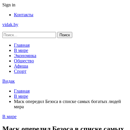
Sign in
Контакты
vidak.by
Главная
В мире
Экономика
Общество
Афиша
Спорт
Видак
Главная
В мире
Маск опередил Безоса в списке самых богатых людей
мира
В мире
Маск опередил Безоса в списке самых