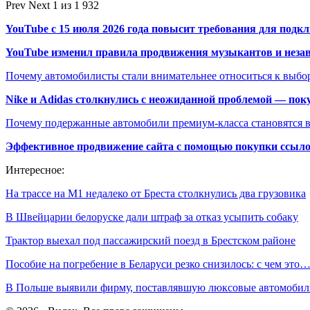
Prev
Next
1 из 1 932
YouTube с 15 июля 2026 года повысит требования для подк
YouTube изменил правила продвижения музыкантов и неза
Почему автомобилисты стали внимательнее относиться к выбор
Nike и Adidas столкнулись с неожиданной проблемой — пок
Почему подержанные автомобили премиум-класса становятся в
Эффективное продвижение сайта с помощью покупки ссыл
Интересное:
На трассе на М1 недалеко от Бреста столкнулись два грузовика
В Швейцарии белоруске дали штраф за отказ усыпить собаку
Трактор выехал под пассажирский поезд в Брестском районе
Пособие на погребение в Беларуси резко снизилось: с чем это
В Польше выявили фирму, поставлявшую люксовые автомоби