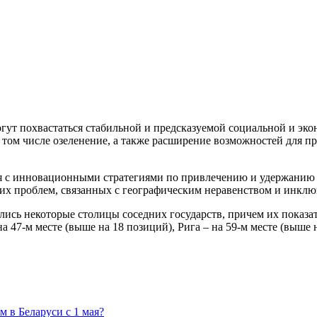
могут похвастаться стабильной и предсказуемой социальной и эк
 том числе озеленение, а также расширение возможностей для 
ся с инновационными стратегиями по привлечению и удержанию
их проблем, связанных с географическим неравенством и инклюз
зались некоторые столицы соседних государств, причем их показ
а 47-м месте (выше на 18 позиций), Рига – на 59-м месте (выше 
 в Беларуси с 1 мая?