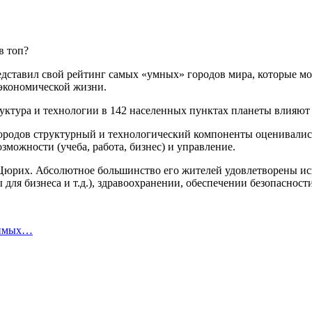
дставил свой рейтинг самых «умных» городов мира, которые м
экономической жизни.
руктура и технологии в 142 населенных пунктах планеты влияют
ородов структурный и технологический компоненты оценивались
озможности (учеба, работа, бизнес) и управление.
 Цюрих. Абсолютное большинство его жителей удовлетворены ис
для бизнеса и т.д.), здравоохранении, обеспечении безопасности
симых…