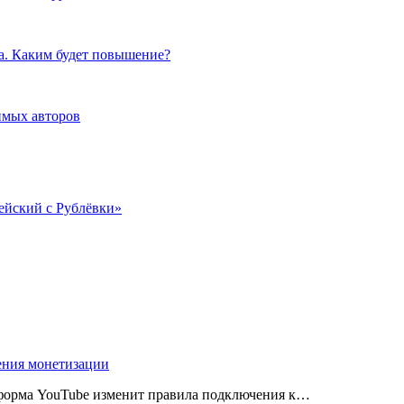
ка. Каким будет повышение?
имых авторов
ейский с Рублёвки»
ения монетизации
атформа YouTube изменит правила подключения к…