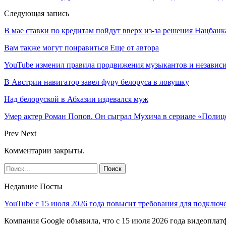
Следующая запись
В мае ставки по кредитам пойдут вверх из-за решения Нацбан
Вам также могут понравиться
Еще от автора
YouTube изменил правила продвижения музыкантов и независ
В Австрии навигатор завел фуру белоруса в ловушку
Над белоруской в Абхазии издевался муж
Умер актер Роман Попов. Он сыграл Мухича в сериале «Полиц
Prev
Next
Комментарии закрыты.
Недавние Посты
YouTube с 15 июля 2026 года повысит требования для подключ
Компания Google объявила, что с 15 июля 2026 года видеопл