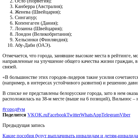
Осло (Норвегия);
Канберра (Австралия);
Женева (Швейцария);
Сингапур;
Копенгаген (Дания);
Лозанна (Швейцария);
Лондон (Великобритания);
Хельсинки (Финляндия);
Абу-Даби (ОАЭ).
Отмечается, что города, занявшие высокие места в рейтинге, 
направленные на улучшение общего качества жизни граждан, в
связей.
«В большинстве этих городов-лидеров такие усилия сочетают
(например, в интересах устойчивого развития) и решению давн
В списке не представлены белорусские города, зато в нем ока
расположилась на 38-м месте (выше на 6 позиций), Вильнюс – н
#город
#ум
Поделится
VK
OK.ru
Facebook
Twitter
WhatsApp
Telegram
Viber
Предыдущая запись
Какие пособия будут выплачивать инвалидам и детям-инвалидам