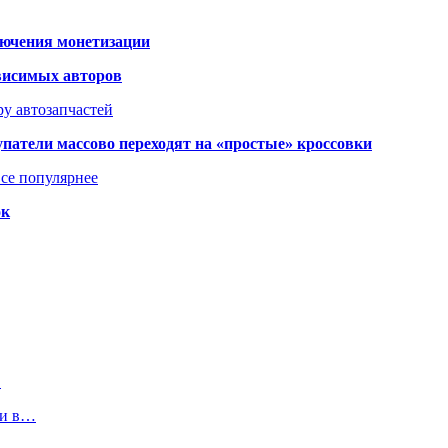
лючения монетизации
висимых авторов
у автозапчастей
упатели массово переходят на «простые» кроссовки
се популярнее
ок
…
ли в…