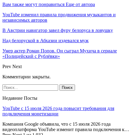
Вам также могут понравиться
Еще от автора
YouTube изменил правила продвижения музыкантов и
независимых авторов
В Австрии навигатор завел фуру белоруса в ловушку
Над белоруской в Абхазии издевался муж
Умер актер Роман Попов. Он сыграл Мухича в сериале
«Полицейский с Рублёвки»
Prev
Next
Комментарии закрыты.
Недавние Посты
YouTube с 15 июля 2026 года повысит требования для
подключения монетизации
Компания Google объявила, что с 15 июля 2026 года
видеоплатформа YouTube изменит правила подключения к…
Prev
Next
1 из 1 932