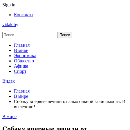
Sign in
Контакты
vidak.by
Главная
В мире
Экономика
Общество
Афиша
Спорт
Видак
Главная
В мире
Собаку впервые лечили от алкогольной зависимости. И
вылечили!
В мире
Собаку впервые лечили от