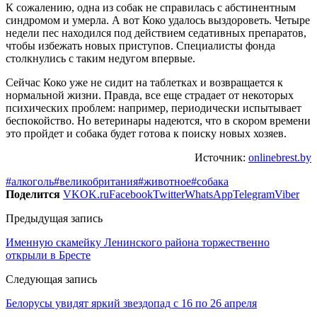
К сожалению, одна из собак не справилась с абстинентным
синдромом и умерла. А вот Коко удалось выздороветь. Четыре
недели пес находился под действием седативных препаратов,
чтобы избежать новых приступов. Специалисты фонда
столкнулись с таким недугом впервые.
Сейчас Коко уже не сидит на таблетках и возвращается к
нормальной жизни. Правда, все еще страдает от некоторых
психических проблем: например, периодически испытывает
беспокойство. Но ветеринары надеются, что в скором времени
это пройдет и собака будет готова к поиску новых хозяев.
Источник:
onlinebrest.by
#алкоголь
#великобритания
#животное
#собака
Поделится
VK
OK.ru
Facebook
Twitter
WhatsApp
Telegram
Viber
Предыдущая запись
Именную скамейку Ленинского района торжественно
открыли в Бресте
Следующая запись
Белорусы увидят яркий звездопад с 16 по 26 апреля