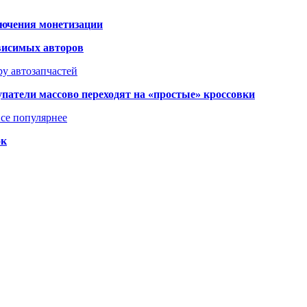
лючения монетизации
висимых авторов
у автозапчастей
упатели массово переходят на «простые» кроссовки
се популярнее
ок