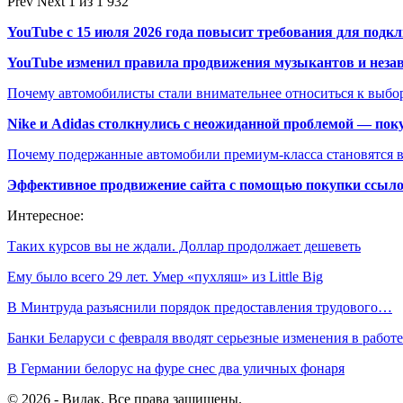
Prev
Next
1 из 1 932
YouTube с 15 июля 2026 года повысит требования для подк
YouTube изменил правила продвижения музыкантов и неза
Почему автомобилисты стали внимательнее относиться к выбор
Nike и Adidas столкнулись с неожиданной проблемой — пок
Почему подержанные автомобили премиум-класса становятся в
Эффективное продвижение сайта с помощью покупки ссыл
Интересное:
Таких курсов вы не ждали. Доллар продолжает дешеветь
Ему было всего 29 лет. Умер «пухляш» из Little Big
В Минтруда разъяснили порядок предоставления трудового…
Банки Беларуси с февраля вводят серьезные изменения в работе
В Германии белорус на фуре снес два уличных фонаря
© 2026 - Видак. Все права защищены.