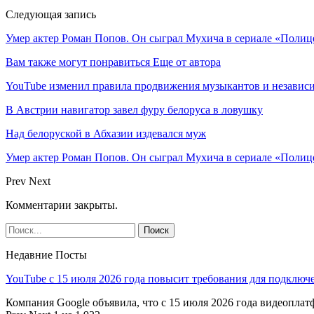
Следующая запись
Умер актер Роман Попов. Он сыграл Мухича в сериале «Полиц
Вам также могут понравиться
Еще от автора
YouTube изменил правила продвижения музыкантов и независ
В Австрии навигатор завел фуру белоруса в ловушку
Над белоруской в Абхазии издевался муж
Умер актер Роман Попов. Он сыграл Мухича в сериале «Полиц
Prev
Next
Комментарии закрыты.
Недавние Посты
YouTube с 15 июля 2026 года повысит требования для подключ
Компания Google объявила, что с 15 июля 2026 года видеопл