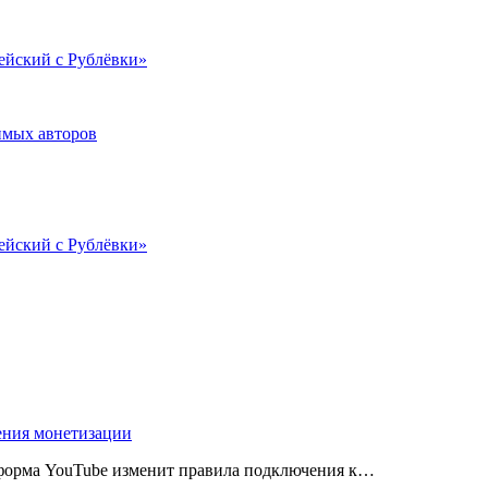
ейский с Рублёвки»
имых авторов
ейский с Рублёвки»
ения монетизации
атформа YouTube изменит правила подключения к…