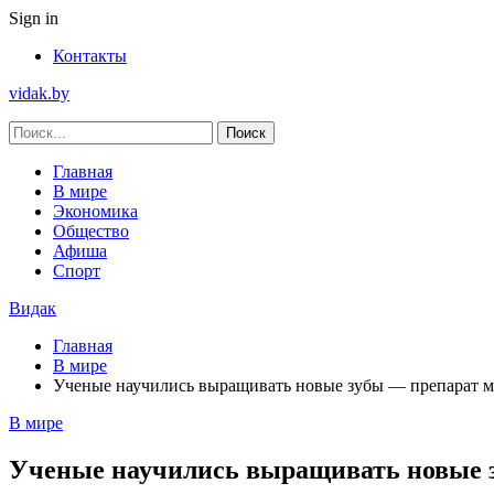
Sign in
Контакты
vidak.by
Главная
В мире
Экономика
Общество
Афиша
Спорт
Видак
Главная
В мире
Ученые научились выращивать новые зубы — препарат мо
В мире
Ученые научились выращивать новые зу