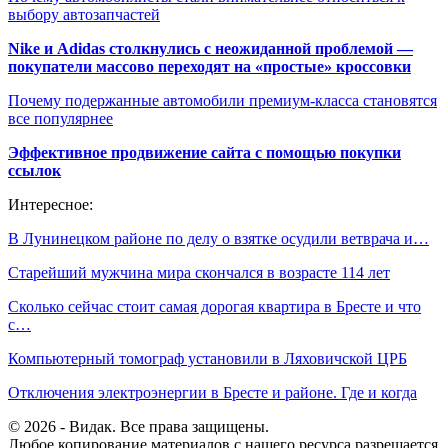
выбору автозапчастей
Nike и Adidas столкнулись с неожиданной проблемой —
покупатели массово переходят на «простые» кроссовки
Почему подержанные автомобили премиум-класса становятся
все популярнее
Эффективное продвижение сайта с помощью покупки
ссылок
Интересное:
В Лунинецком районе по делу о взятке осудили ветврача и…
Старейший мужчина мира скончался в возрасте 114 лет
Сколько сейчас стоит самая дорогая квартира в Бресте и что
с…
Компьютерный томограф установили в Ляховичской ЦРБ
Отключения электроэнергии в Бресте и районе. Где и когда
© 2026 - Видак. Все права защищены.
Любое копирование материалов с нашего ресурса разрешается