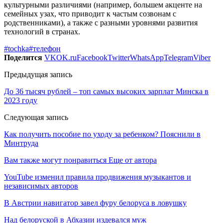
культурными различиями (например, большем акценте на
семейных узах, что приводит к частым созвонам с
родственниками), а также с разными уровнями развития
технологий в странах.
#tochka
#телефон
Поделится
VK
OK.ru
Facebook
Twitter
WhatsApp
Telegram
Viber
Предыдущая запись
До 36 тысяч рублей – топ самых высоких зарплат Минска в
2023 году
Следующая запись
Как получить пособие по уходу за ребенком? Пояснили в
Минтруда
Вам также могут понравиться
Еще от автора
YouTube изменил правила продвижения музыкантов и
независимых авторов
В Австрии навигатор завел фуру белоруса в ловушку
Над белоруской в Абхазии издевался муж