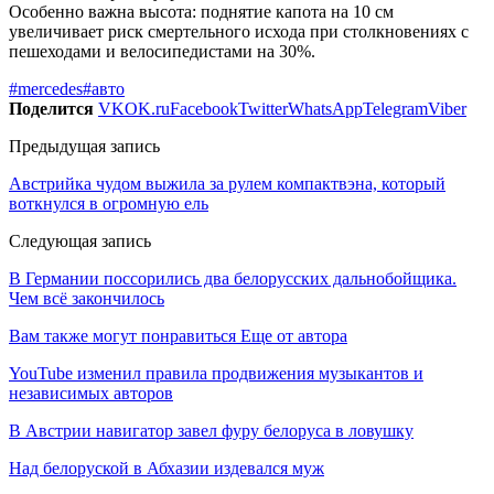
Особенно важна высота: поднятие капота на 10 см
увеличивает риск смертельного исхода при столкновениях с
пешеходами и велосипедистами на 30%.
#mercedes
#авто
Поделится
VK
OK.ru
Facebook
Twitter
WhatsApp
Telegram
Viber
Предыдущая запись
Австрийка чудом выжила за рулем компактвэна, который
воткнулся в огромную ель
Следующая запись
В Германии поссорились два белорусских дальнобойщика.
Чем всё закончилось
Вам также могут понравиться
Еще от автора
YouTube изменил правила продвижения музыкантов и
независимых авторов
В Австрии навигатор завел фуру белоруса в ловушку
Над белоруской в Абхазии издевался муж