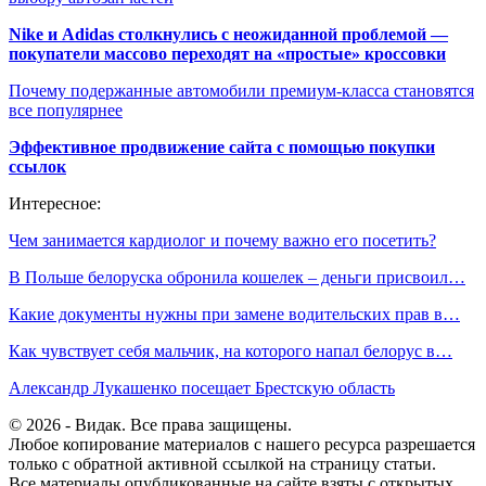
Nike и Adidas столкнулись с неожиданной проблемой —
покупатели массово переходят на «простые» кроссовки
Почему подержанные автомобили премиум-класса становятся
все популярнее
Эффективное продвижение сайта с помощью покупки
ссылок
Интересное:
Чем занимается кардиолог и почему важно его посетить?
В Польше белоруска обронила кошелек – деньги присвоил…
Какие документы нужны при замене водительских прав в…
Как чувствует себя мальчик, на которого напал белорус в…
Александр Лукашенко посещает Брестскую область
© 2026 - Видак. Все права защищены.
Любое копирование материалов с нашего ресурса разрешается
только с обратной активной ссылкой на страницу статьи.
Все материалы опубликованные на сайте взяты с открытых