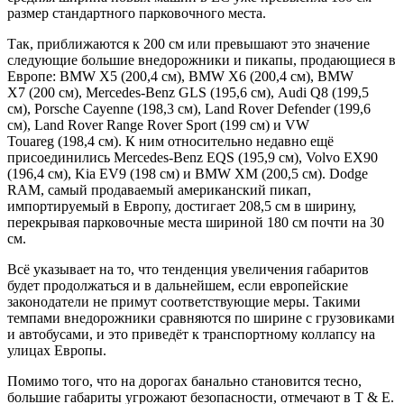
размер стандартного парковочного места.
Так, приближаются к 200 см или превышают это значение
следующие большие внедорожники и пикапы, продающиеся в
Европе: BMW X5 (200,4 см), BMW X6 (200,4 см), BMW
X7 (200 см), Mercedes-Benz GLS (195,6 см), Audi Q8 (199,5
см), Porsche Cayenne (198,3 см), Land Rover Defender (199,6
см), Land Rover Range Rover Sport (199 см) и VW
Touareg (198,4 см). К ним относительно недавно ещё
присоединились Mercedes-Benz EQS (195,9 см), Volvo EX90
(196,4 см), Kia EV9 (198 см) и BMW XM (200,5 см). Dodge
RAM, самый продаваемый американский пикап,
импортируемый в Европу, достигает 208,5 см в ширину,
перекрывая парковочные места шириной 180 см почти на 30
см.
Всё указывает на то, что тенденция увеличения габаритов
будет продолжаться и в дальнейшем, если европейские
законодатели не примут соответствующие меры. Такими
темпами внедорожники сравняются по ширине с грузовиками
и автобусами, и это приведёт к транспортному коллапсу на
улицах Европы.
Помимо того, что на дорогах банально становится тесно,
большие габариты угрожают безопасности, отмечают в T & E.