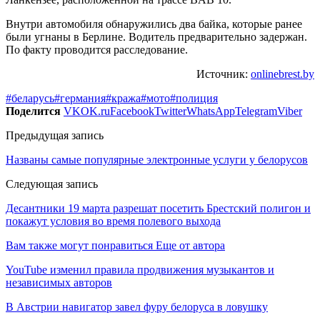
Внутри автомобиля обнаружились два байка, которые ранее
были угнаны в Берлине. Водитель предварительно задержан.
По факту проводится расследование.
Источник:
onlinebrest.by
#беларусь
#германия
#кража
#мото
#полиция
Поделится
VK
OK.ru
Facebook
Twitter
WhatsApp
Telegram
Viber
Предыдущая запись
Названы самые популярные электронные услуги у белорусов
Следующая запись
Десантники 19 марта разрешат посетить Брестский полигон и
покажут условия во время полевого выхода
Вам также могут понравиться
Еще от автора
YouTube изменил правила продвижения музыкантов и
независимых авторов
В Австрии навигатор завел фуру белоруса в ловушку