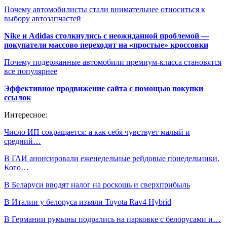
Почему автомобилисты стали внимательнее относиться к
выбору автозапчастей
Nike и Adidas столкнулись с неожиданной проблемой —
покупатели массово переходят на «простые» кроссовки
Почему подержанные автомобили премиум-класса становятся
все популярнее
Эффективное продвижение сайта с помощью покупки
ссылок
Интересное:
Число ИП сокращается: а как себя чувствует малый и
средний…
В ГАИ анонсировали еженедельные рейдовые понедельники.
Кого…
В Беларуси вводят налог на роскошь и сверхприбыль
В Италии у белоруса изъяли Toyota Rav4 Hybrid
В Германии румыны подрались на парковке с белорусами и…