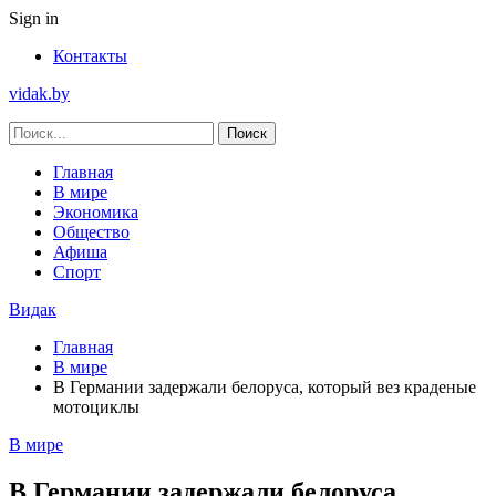
Sign in
Контакты
vidak.by
Главная
В мире
Экономика
Общество
Афиша
Спорт
Видак
Главная
В мире
В Германии задержали белоруса, который вез краденые
мотоциклы
В мире
В Германии задержали белоруса,