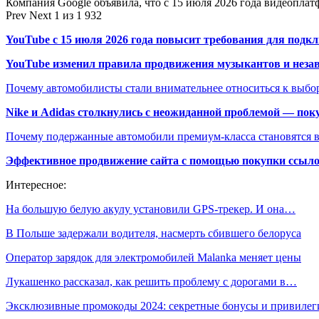
Компания Google объявила, что с 15 июля 2026 года видеопл
Prev
Next
1 из 1 932
YouTube с 15 июля 2026 года повысит требования для подк
YouTube изменил правила продвижения музыкантов и неза
Почему автомобилисты стали внимательнее относиться к выбор
Nike и Adidas столкнулись с неожиданной проблемой — пок
Почему подержанные автомобили премиум-класса становятся в
Эффективное продвижение сайта с помощью покупки ссыл
Интересное:
На большую белую акулу установили GPS-трекер. И она…
В Польше задержали водителя, насмерть сбившего белоруса
Оператор зарядок для электромобилей Malanka меняет цены
Лукашенко рассказал, как решить проблему с дорогами в…
Эксклюзивные промокоды 2024: секретные бонусы и привилег