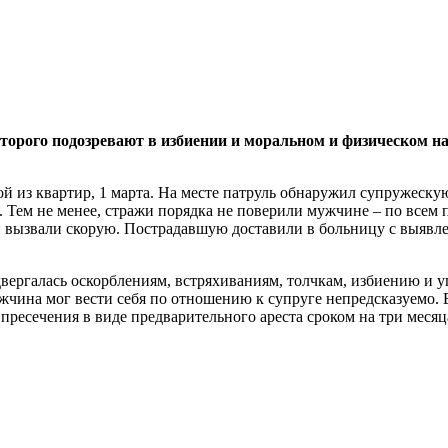
оторого подозревают в избиении и моральном и физическом на
из квартир, 1 марта. На месте патруль обнаружил супружескую
. Тем не менее, стражи порядка не поверили мужчине – по всем 
и вызвали скорую. Пострадавшую доставили в больницу с выявл
вергалась оскорблениям, встряхиваниям, толчкам, избиению и 
ужчина мог вести себя по отношению к супруге непредсказуемо.
ресечения в виде предварительного ареста сроком на три месяц