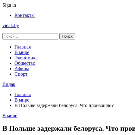
Sign in
Контакты
vidak.by
Главная
В мире
Экономика
Общество
Афиша
Спорт
Видак
Главная
В мире
В Польше задержали белоруса. Что произошло?
В мире
В Польше задержали белоруса. Что про