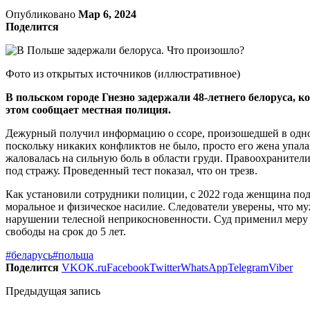
Опубликовано
Мар 6, 2024
Поделится
Фото из открытых источников (иллюстративное)
В польском городе Гнезно задержали 48-летнего белоруса, к
этом сообщает местная полиция.
Дежурный получил информацию о ссоре, произошедшей в одной 
поскольку никаких конфликтов не было, просто его жена упала
жаловалась на сильную боль в области груди. Правоохранител
под стражу. Проведенный тест показал, что он трезв.
Как установили сотрудники полиции, с 2022 года женщина под
моральное и физическое насилие. Следователи уверены, что м
нарушении телесной неприкосновенности. Суд применил меру п
свободы на срок до 5 лет.
#беларусь
#польша
Поделится
VK
OK.ru
Facebook
Twitter
WhatsApp
Telegram
Viber
Предыдущая запись