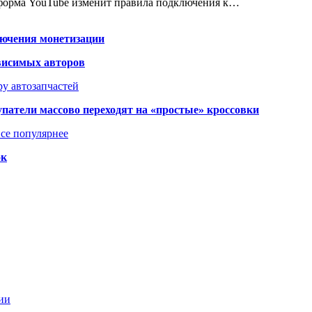
атформа YouTube изменит правила подключения к…
лючения монетизации
висимых авторов
у автозапчастей
упатели массово переходят на «простые» кроссовки
се популярнее
ок
ии