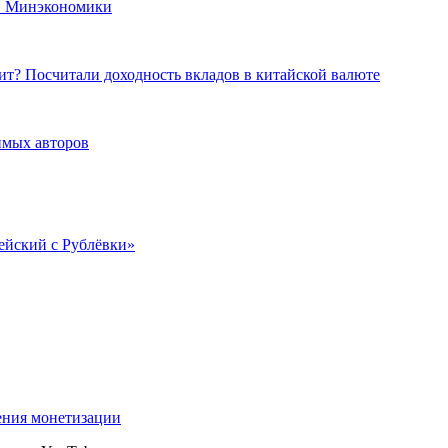
и в Минэкономики
зит? Посчитали доходность вкладов в китайской валюте
имых авторов
ейский с Рублёвки»
ения монетизации