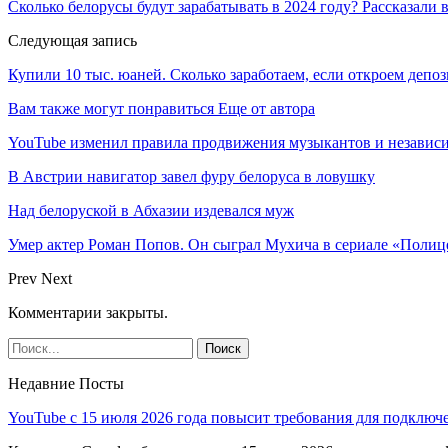
Сколько белорусы будут зарабатывать в 2024 году? Рассказал
Следующая запись
Купили 10 тыс. юаней. Сколько заработаем, если откроем депо
Вам также могут понравиться
Еще от автора
YouTube изменил правила продвижения музыкантов и независ
В Австрии навигатор завел фуру белоруса в ловушку
Над белоруской в Абхазии издевался муж
Умер актер Роман Попов. Он сыграл Мухича в сериале «Полиц
Prev
Next
Комментарии закрыты.
Недавние Посты
YouTube с 15 июля 2026 года повысит требования для подключ