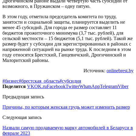
Дрогичинском районе выдали четвертую часть субсидий от
возможного, в Пружанском – одну пятую.
В этом году, отметила председатель комитета по труду,
занятости и социальной защиты, планируется выделить не
менее 45 субсидий. Для города ее размер составляет 11
бюджетов прожиточного минимума (3,7 тыс. рублей), для
сельской местности – 15 бюджетов (5,1 тыс. рублей). Такой же
размер будет у субсидии для зарегистрированных в районах с
напряженной ситуацией на рынке труда. К последним в этом
году относятся Брестский, Ганцевичский, Дрогичинский и
Малоритский районы.
Источник:
onlinebrest.by
#бизнес
#брестская_область
#субсидия
Поделится
VK
OK.ru
Facebook
Twitter
WhatsApp
Telegram
Viber
Предыдущая запись
Причины, по которым женская грудь может изменить размер
Следующая запись
Назвали самую продаваемую марку автомобилей в Беларуси в
феврале 2023