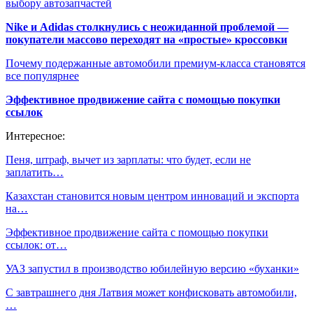
выбору автозапчастей
Nike и Adidas столкнулись с неожиданной проблемой —
покупатели массово переходят на «простые» кроссовки
Почему подержанные автомобили премиум-класса становятся
все популярнее
Эффективное продвижение сайта с помощью покупки
ссылок
Интересное:
Пеня, штраф, вычет из зарплаты: что будет, если не
заплатить…
Казахстан становится новым центром инноваций и экспорта
на…
Эффективное продвижение сайта с помощью покупки
ссылок: от…
УАЗ запустил в производство юбилейную версию «буханки»
С завтрашнего дня Латвия может конфисковать автомобили,
…