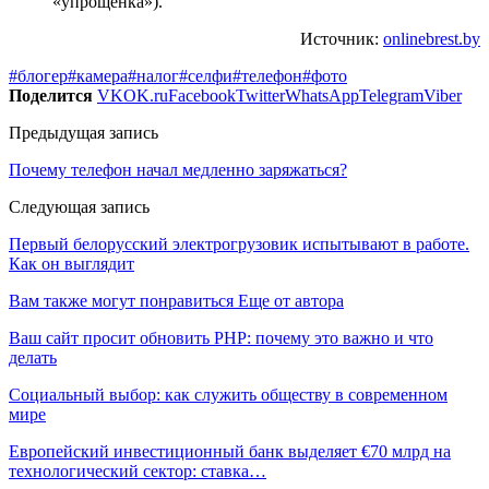
«упрощенка»).
Источник:
onlinebrest.by
#блогер
#камера
#налог
#селфи
#телефон
#фото
Поделится
VK
OK.ru
Facebook
Twitter
WhatsApp
Telegram
Viber
Предыдущая запись
Почему телефон начал медленно заряжаться?
Следующая запись
Первый белорусский электрогрузовик испытывают в работе.
Как он выглядит
Вам также могут понравиться
Еще от автора
Ваш сайт просит обновить PHP: почему это важно и что
делать
Социальный выбор: как служить обществу в современном
мире
Европейский инвестиционный банк выделяет €70 млрд на
технологический сектор: ставка…