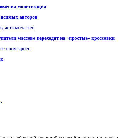
лючения монетизации
висимых авторов
у автозапчастей
упатели массово переходят на «простые» кроссовки
се популярнее
ок
…
олько с обратной активной ссылкой на страницу статьи.