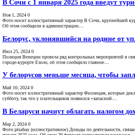
В Сочи с 1 января 2025 года введут тур
Ноя 1, 2024
0
Фото носит иллюстративный характер В Сочи, крупнейшей курор
Об этом сообщили в администрации…
Белорус, уклонявшийся на родине от уп
Июл 25, 2024
0
Полиция Венеции провела ряд контрольных мероприятий в связ
городе-курорте Езоло, об этом сообщило главное…
У белорусов меньше месяца, чтобы запл
Май 10, 2024
0
Фото носит иллюстративный характер Физлицам, которые деклар
субботу, так что у плательщиков появился «запасной…
В Беларуси начнут облагать налогом до
Мар 2, 2024
0
Фото pixabay (иллюстративное) Доходы по деятельности, связ
января 2025 года. Об этом 29 февраля журналистам рассказал…