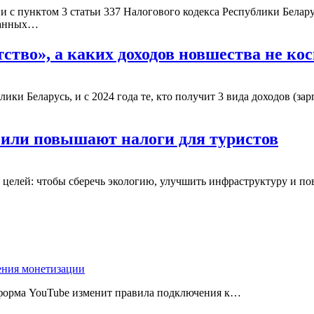
 с пунктом 3 статьи 337 Налогового кодекса Республики Белару
ранных…
тство», а каких доходов новшества не ко
ики Беларусь, и с 2024 года те, кто получит 3 вида доходов (за
т или повышают налоги для туристов
х целей: чтобы сберечь экологию, улучшить инфраструктуру и п
ения монетизации
атформа YouTube изменит правила подключения к…