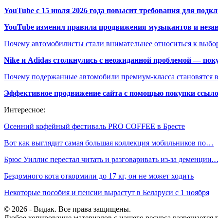
YouTube с 15 июля 2026 года повысит требования для подк
YouTube изменил правила продвижения музыкантов и неза
Почему автомобилисты стали внимательнее относиться к выбор
Nike и Adidas столкнулись с неожиданной проблемой — пок
Почему подержанные автомобили премиум-класса становятся в
Эффективное продвижение сайта с помощью покупки ссыл
Интересное:
Осенний кофейный фестиваль PRO COFFEE в Бресте
Вот как выглядит самая большая коллекция мобильников по…
Брюс Уиллис перестал читать и разговаривать из-за деменции.
Бездомного кота откормили до 17 кг, он не может ходить
Некоторые пособия и пенсии вырастут в Беларуси с 1 ноября
© 2026 - Видак. Все права защищены.
Любое копирование материалов с нашего ресурса разрешается т