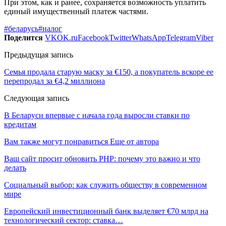
При этом, как и ранее, сохраняется возможность уплатить
единый имущественный платеж частями.
#беларусь
#налог
Поделится
VK
OK.ru
Facebook
Twitter
WhatsApp
Telegram
Viber
Предыдущая запись
Семья продала старую маску за €150, а покупатель вскоре ее
перепродал за €4,2 миллиона
Следующая запись
В Беларуси впервые с начала года выросли ставки по
кредитам
Вам также могут понравиться
Еще от автора
Ваш сайт просит обновить PHP: почему это важно и что
делать
Социальный выбор: как служить обществу в современном
мире
Европейский инвестиционный банк выделяет €70 млрд на
технологический сектор: ставка…