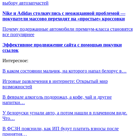
выбору автозапчастей
Nike и Adidas столкнулись с неожиданной проблемой —
покупатели массово переходят на «простые» кроссовки
Почему подержанные автомобили премиум-класса становятся
все популярнее
Эффективное продвижение сайта с помощью покупки
ссылок
Интересное:
В каком состоянии мальчик, на которого напал белорус в…
Игровые развлечения в интернете: Открытый мир
возможностей
В феврале алкоголь подорожал, а кофе, чай и другие
напитки…
У белоруски угнали авто, а потом нашли в плачевном виде.
Что…
В ФСЗН пояснили, как ИП будут платить взносы после
принятия…