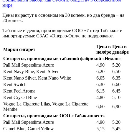
мире
Цены вырастут в основном на 30 копеек, но два бренда – на
20 копеек.
Табачные изделия, производимые ООО «Интер Тобакко» и
импортируемые СЗАО «Энерго-Оил», не подорожают.
Цена в
Цена в
Марки сигарет
ноябре
декабре
Сигареты, производимые табачной фабрикой «Неман»
Pall Mall Superslims Azure
4,90
5,20
Kent Navy Blue, Kent Silver
6,20
6,50
Kent Nano Silver, Kent Nano White
6,05
6,35
Kent Switch
6,30
6,60
Kent Feel Aroma
6,15
6,45
Kent Crystal Blue
4,80
5,10
Vogue La Cigarette Lilas, Vogue La Cigarette
6,60
6,90
Menthe
Сигареты, производимые ООО «Табак-инвест»
Pall Mall Superslims Azure
4,90
5,20
Camel Blue, Camel Yellow
5,15
5,45