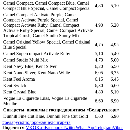
Camel Compact, Camel Compact Blue, Camel
4,80
5,10
Compact Blue Special, Camel Compact Special
Camel Compact Аctivate Purple, Camel
Compact Аctivate Purple Special, Camel
Compact Аctivate Ruby, Camel Compact
4,90
5,20
Аctivate Ruby Special, Camel Compact Аctivate
Tropical Crush, Camel Studio Sunny Mix
Camel Original Yellow Special, Camel Original
4,75
4,95
Blue Special
Camel Supercompact Аctivate Ruby
5,10
5,40
Camel Studio Multi Mix
4,70
5,00
Kent Navy Blue, Kent Silver
6,20
6,50
Kent Nano Silver, Kent Nano White
6,05
6,35
Kent Feel Aroma
6,15
6,45
Kent Switch
6,30
6,60
Kent Crystal Blue
4,80
5,10
Vogue La Cigarette Lilas, Vogue La Cigarette
6,60
6,90
Menthe
Сигареты, ввозимые госпредприятием «Беларусьторг»
Dunhill Fine Cut Blue, Dunhill Fine Cut Gold
6,60
6,90
#беларусь
#подорожание
#сигарета
Поделится
VK
OK.ru
Facebook
Twitter
WhatsApp
Telegram
Viber