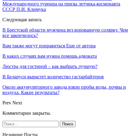
Международного турнира на призы летчика-космонавта
СССР П.И. Климука
Следующая запись
В Брестской области мужчина вез ворованную солярку. Чем
все закончилось?
Вам также могут понравиться
Еще от автора
В каких случаях вам нужна помощь адвоката
Люстра для гостиной – как выбрать лучшую?
В Беларуси вырастет количество гастарбайтеров
Около аккумуляторного завода взяли пробы воды, почвы и
воздуха. Какие результаты?
Prev
Next
Комментарии закрыты.
Недавние Посты