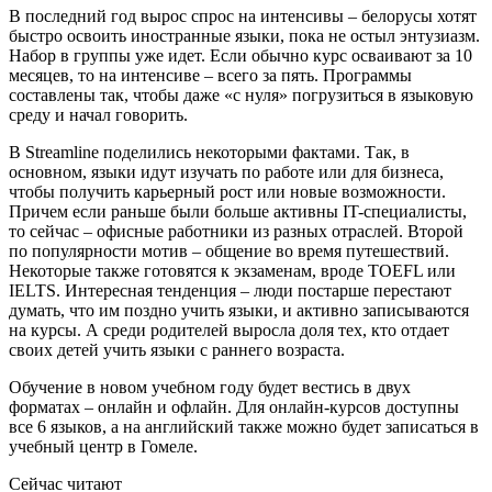
В последний год вырос спрос на интенсивы – белорусы хотят
быстро освоить иностранные языки, пока не остыл энтузиазм.
Набор в группы уже идет. Если обычно курс осваивают за 10
месяцев, то на интенсиве – всего за пять. Программы
составлены так, чтобы даже «с нуля» погрузиться в языковую
среду и начал говорить.
В Streamline поделились некоторыми фактами. Так, в
основном, языки идут изучать по работе или для бизнеса,
чтобы получить карьерный рост или новые возможности.
Причем если раньше были больше активны IT-специалисты,
то сейчас – офисные работники из разных отраслей. Второй
по популярности мотив – общение во время путешествий.
Некоторые также готовятся к экзаменам, вроде TOEFL или
IELTS. Интересная тенденция – люди постарше перестают
думать, что им поздно учить языки, и активно записываются
на курсы. А среди родителей выросла доля тех, кто отдает
своих детей учить языки с раннего возраста.
Обучение в новом учебном году будет вестись в двух
форматах – онлайн и офлайн. Для онлайн-курсов доступны
все 6 языков, а на английский также можно будет записаться в
учебный центр в Гомеле.
Сейчас читают