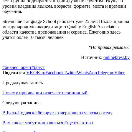
лет. Группа подбирается индивидуально с учетом текущего
уровня владения языком, возраста, формата, места и времени
обучения.
Streamline Language School работает уже 25 лет. Школа прошла
международную аккредитацию Quality English Associate в
области качества преподавания и сервиса. Ежегодно здесь
учатся более 10 тысяч человек
*На правах рекламы
Источник:
onlinebrest.by
#бизнес_брест
#брест
Поделится
VK
OK.ru
Facebook
Twitter
WhatsApp
Telegram
Viber
Предыдущая запись
Почему при аварии отвечает невиновный
Следующая запись
В Бяла-Подляске белоруса задержали за угрозы соседу
Вам также могут понравиться
Еще от автора