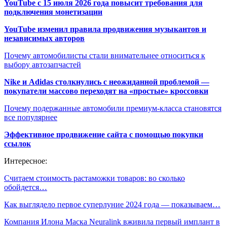
YouTube с 15 июля 2026 года повысит требования для
подключения монетизации
YouTube изменил правила продвижения музыкантов и
независимых авторов
Почему автомобилисты стали внимательнее относиться к
выбору автозапчастей
Nike и Adidas столкнулись с неожиданной проблемой —
покупатели массово переходят на «простые» кроссовки
Почему подержанные автомобили премиум-класса становятся
все популярнее
Эффективное продвижение сайта с помощью покупки
ссылок
Интересное:
Cчитаем стоимость растаможки товаров: во сколько
обойдется…
Как выглядело первое суперлуние 2024 года — показываем…
Компания Илона Маска Neuralink вживила первый имплант в