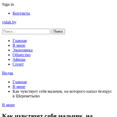
Sign in
Контакты
vidak.by
Главная
В мире
Экономика
Общество
Афиша
Спорт
Видак
Главная
В мире
Как чувствует себя мальчик, на которого напал белорус
в Шереметьево
В мире
Как чувствует себя мальчик, на