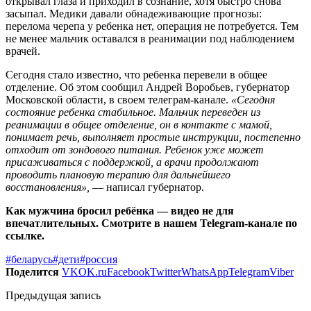
открывал глаза и приходил в сознание, хотя быстро снова
засыпал. Медики давали обнадеживающие прогнозы:
перелома черепа у ребенка нет, операция не потребуется. Тем
не менее мальчик оставался в реанимации под наблюдением
врачей.
Сегодня стало известно, что ребенка перевели в общее
отделение. Об этом сообщил Андрей Воробьев, губернатор
Московской области, в своем телеграм-канале.
«Сегодня
состояние ребенка стабильное. Мальчик переведен из
реанимации в общее отделение, он в контакте с мамой,
понимает речь, выполняет простые инструкции, постепенно
отходит от зондового питания. Ребенок уже может
присаживаться с поддержкой, а врачи продолжают
проводить плановую терапию для дальнейшего
восстановления»,
— написал губернатор.
Как мужчина бросил ребёнка — видео не для
впечатлительных. Смотрите в нашем Telegram-канале по
ссылке.
#беларусь
#дети
#россия
Поделится
VK
OK.ru
Facebook
Twitter
WhatsApp
Telegram
Viber
Предыдущая запись