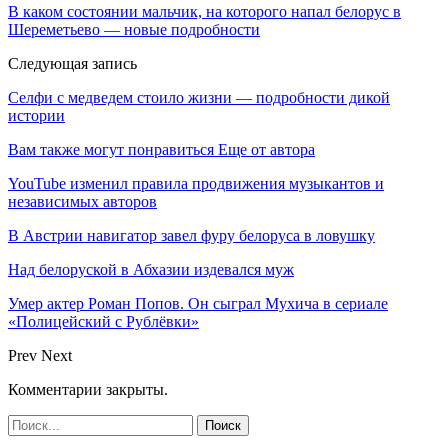
В каком состоянии мальчик, на которого напал белорус в
Шереметьево — новые подробности
Следующая запись
Селфи с медведем стоило жизни — подробности дикой
истории
Вам также могут понравиться
Еще от автора
YouTube изменил правила продвижения музыкантов и
независимых авторов
В Австрии навигатор завел фуру белоруса в ловушку
Над белоруской в Абхазии издевался муж
Умер актер Роман Попов. Он сыграл Мухича в сериале
«Полицейский с Рублёвки»
Prev
Next
Комментарии закрыты.