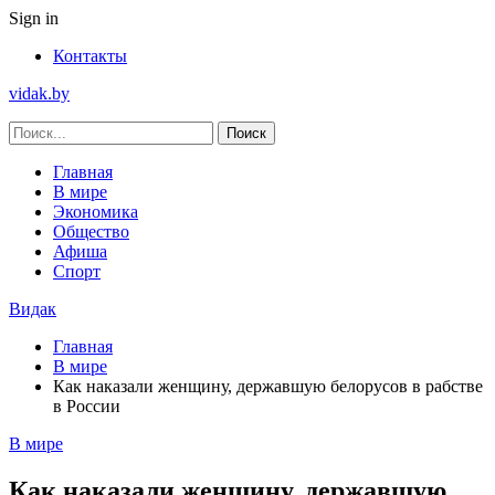
Sign in
Контакты
vidak.by
Главная
В мире
Экономика
Общество
Афиша
Спорт
Видак
Главная
В мире
Как наказали женщину, державшую белорусов в рабстве
в России
В мире
Как наказали женщину, державшую