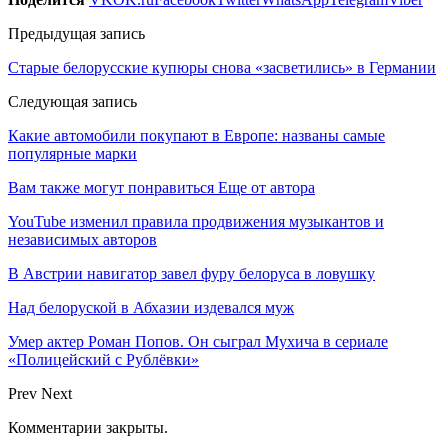
Предыдущая запись
Старые белорусские купюры снова «засветились» в Германии
Следующая запись
Какие автомобили покупают в Европе: названы самые
популярные марки
Вам также могут понравиться
Еще от автора
YouTube изменил правила продвижения музыкантов и
независимых авторов
В Австрии навигатор завел фуру белоруса в ловушку
Над белоруской в Абхазии издевался муж
Умер актер Роман Попов. Он сыграл Мухича в сериале
«Полицейский с Рублёвки»
Prev
Next
Комментарии закрыты.