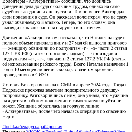
Волонтеры «Альтернативы» сообщили, что добились
доведения дела до суда с большим трудом, однако на само
судебное заседание их не пустили. Тем не менее Виктор дал
свои показания в суде. Он рассказал волонтерам, что не сразу
узнал обвиняемую Наталью. Теперь, по его словам, она
выглядит как «несчастная старушка в платочке».
Движение «Альтернатива» рассказало, что Наталья на суде в
полном объеме признала вину и 27 мая ей вынесли приговор
— женщину обвинили по подпунктам «г», «з» части 2 статьи
127.1 УК РФ (статья о торговле людьми) — 6 эпизодов и
подпунктам «а», «г», «д» части 2 статьи 127.2 УК РФ (статья
об использовании рабского труда). Всего Наталье назначили 1
год и 10 месяцев лишения свободы с зачетом времени,
проведенного в СИЗО.
История Виктора всплыла в СМИ в апреле 2024 года. Тогда в
Подольске прохожая заметила подозрительного дедушку-
попрошайку. Разговорившись с ним, она узнала, что мужчина
находится в рабском положении и самостоятельно уйти не
может. Женщина обратилась на горячую линию
«Альтернативы», после чего началась операция по спасению
жертв.
#tochka
#беларусь
#раб
#россия
Поделится
VK
OK.ru
Facebook
Twitter
WhatsApp
Telegram
Viber