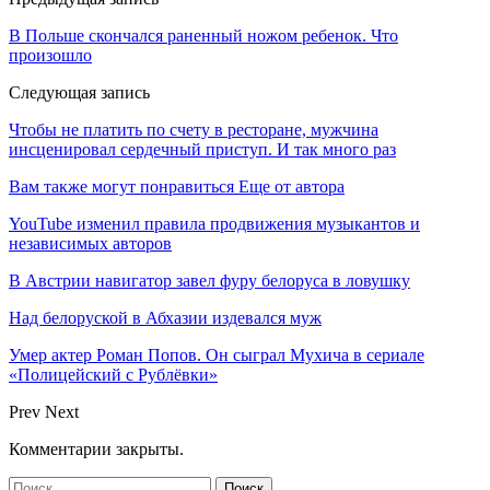
В Польше скончался раненный ножом ребенок. Что
произошло
Следующая запись
Чтобы не платить по счету в ресторане, мужчина
инсценировал сердечный приступ. И так много раз
Вам также могут понравиться
Еще от автора
YouTube изменил правила продвижения музыкантов и
независимых авторов
В Австрии навигатор завел фуру белоруса в ловушку
Над белоруской в Абхазии издевался муж
Умер актер Роман Попов. Он сыграл Мухича в сериале
«Полицейский с Рублёвки»
Prev
Next
Комментарии закрыты.