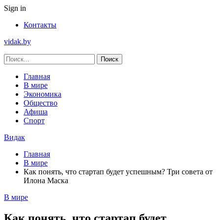
Sign in
Контакты
vidak.by
Главная
В мире
Экономика
Общество
Афиша
Спорт
Видак
Главная
В мире
Как понять, что стартап будет успешным? Три совета от
Илона Маска
В мире
Как понять, что стартап будет