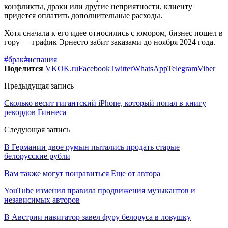
конфликты, драки или другие неприятности, клиенту
придется оплатить дополнительные расходы.
Хотя сначала к его идее относились с юмором, бизнес пошел в
гору — график Эрнесто забит заказами до ноября 2024 года.
#брак
#испания
Поделится
VK
OK.ru
Facebook
Twitter
WhatsApp
Telegram
Viber
Предыдущая запись
Сколько весит гигантский iPhone, который попал в книгу
рекордов Гиннеса
Следующая запись
В Германии двое румын пытались продать старые
белорусские рубли
Вам также могут понравиться
Еще от автора
YouTube изменил правила продвижения музыкантов и
независимых авторов
В Австрии навигатор завел фуру белоруса в ловушку