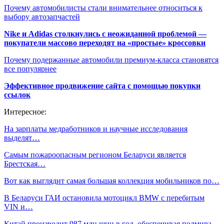
Почему автомобилисты стали внимательнее относиться к
выбору автозапчастей
Nike и Adidas столкнулись с неожиданной проблемой —
покупатели массово переходят на «простые» кроссовки
Почему подержанные автомобили премиум-класса становятся
все популярнее
Эффективное продвижение сайта с помощью покупки
ссылок
Интересное:
На зарплаты медработников и научные исследования
выделят…
Самым пожароопасным регионом Беларуси является
Брестская…
Вот как выглядит самая большая коллекция мобильников по…
В Беларуси ГАИ остановила мотоцикл BMW с перебитым
VIN и…
Китай производит 987 млн шин в год, обеспечивая полмира