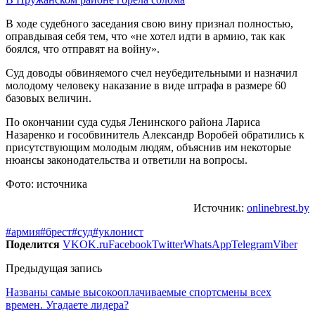
В ходе судебного заседания свою вину признал полностью,
оправдывая себя тем, что «не хотел идти в армию, так как
боялся, что отправят на войну».
Суд доводы обвиняемого счел неубедительными и назначил
молодому человеку наказание в виде штрафа в размере 60
базовых величин.
По окончании суда судья Ленинского района Лариса
Назаренко и гособвинитель Александр Воробей обратились к
присутствующим молодым людям, объяснив им некоторые
нюансы законодательства и ответили на вопросы.
Фото: источника
Источник:
onlinebrest.by
#армия
#брест
#суд
#уклонист
Поделится
VK
OK.ru
Facebook
Twitter
WhatsApp
Telegram
Viber
Предыдущая запись
Названы самые высокооплачиваемые спортсмены всех
времен. Угадаете лидера?