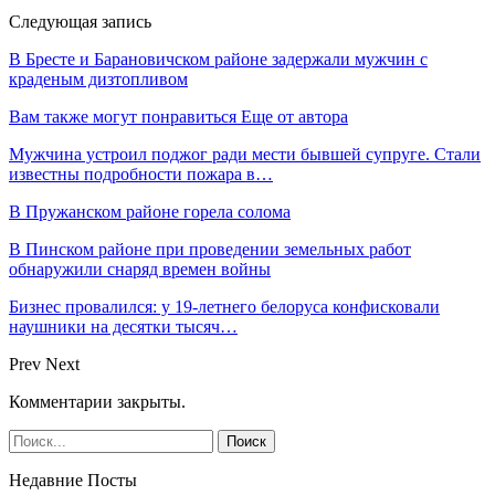
Следующая запись
В Бресте и Барановичском районе задержали мужчин с
краденым дизтопливом
Вам также могут понравиться
Еще от автора
Мужчина устроил поджог ради мести бывшей супруге. Стали
известны подробности пожара в…
В Пружанском районе горела солома
В Пинском районе при проведении земельных работ
обнаружили снаряд времен войны
Бизнес провалился: у 19-летнего белоруса конфисковали
наушники на десятки тысяч…
Prev
Next
Комментарии закрыты.
Недавние Посты