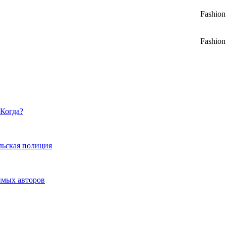
Fashion
Fashion
 Когда?
льская полиция
имых авторов