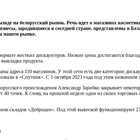
выходе на белорусский рынок. Речь идет о магазинах космет
бизнесы, зародившиеся в соседней стране, представлены в Бел
на нашем рынке.
 формате жестких дискаунтеров. Низкие цены достигаются благо
) выкладка продукта.
аны адреса 110 магазинов. У этой сети есть две категории диск
вали в «Спутник». С 1 октября 2023 года под этим названием з
лорусского происхождения Александр Зарибко закрывает некото
т 40 точек. К слову, на прошлой неделе один из своих торговых
зинов-складов «Доброцен». Под этой вывеской функционируют 2