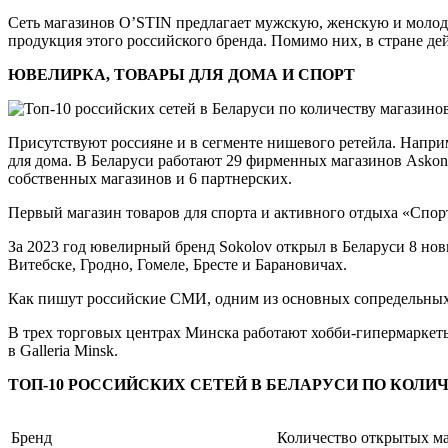
Сеть магазинов O’STIN предлагает мужскую, женскую и молоде
продукция этого российского бренда. Помимо них, в стране дейс
ЮВЕЛИРКА, ТОВАРЫ ДЛЯ ДОМА И СПОРТ
Присутствуют россияне и в сегменте нишевого ретейла. Наприм
для дома. В Беларуси работают 29 фирменных магазинов Askona
собственных магазинов и 6 партнерских.
Первый магазин товаров для спорта и активного отдыха «Спортм
За 2023 год ювелирный бренд Sokolov открыл в Беларуси 8 нов
Витебске, Гродно, Гомеле, Бресте и Барановичах.
Как пишут российские СМИ, одним из основных сопредельных р
В трех торговых центрах Минска работают хобби-гипермаркет
в Galleria Minsk.
ТОП-10 РОССИЙСКИХ СЕТЕЙ В БЕЛАРУСИ ПО КОЛИ
Бренд
Количество открытых м