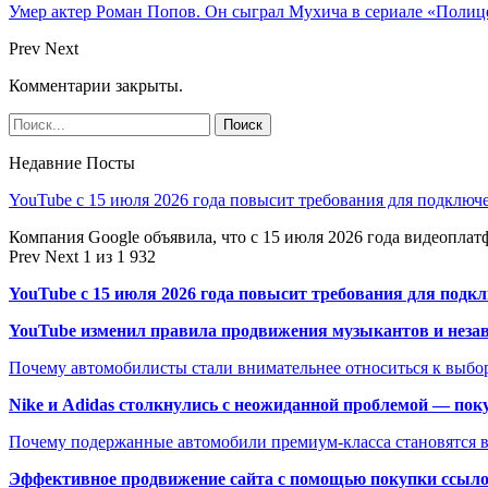
Умер актер Роман Попов. Он сыграл Мухича в сериале «Полиц
Prev
Next
Комментарии закрыты.
Недавние Посты
YouTube с 15 июля 2026 года повысит требования для подключ
Компания Google объявила, что с 15 июля 2026 года видеопл
Prev
Next
1 из 1 932
YouTube с 15 июля 2026 года повысит требования для подк
YouTube изменил правила продвижения музыкантов и неза
Почему автомобилисты стали внимательнее относиться к выбор
Nike и Adidas столкнулись с неожиданной проблемой — пок
Почему подержанные автомобили премиум-класса становятся в
Эффективное продвижение сайта с помощью покупки ссыл