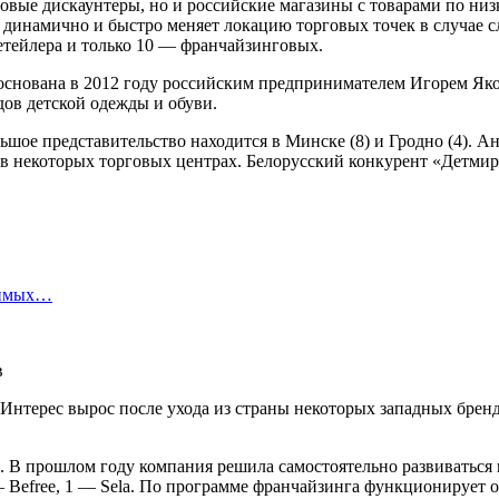
вые дискаунтеры, но и российские магазины с товарами по низки
нь динамично и быстро меняет локацию торговых точек в случае с
етейлера и только 10 — франчайзинговых.
i основана в 2012 году российским предпринимателем Игорем Як
дов детской одежды и обуви.
ьшое представительство находится в Минске (8) и Гродно (4). 
» в некоторых торговых центрах. Белорусский конкурент «Детми
симых…
. Интерес вырос после ухода из страны некоторых западных бре
 В прошлом году компания решила самостоятельно развиваться в
— Befree, 1 — Sela. По программе франчайзинга функционируе