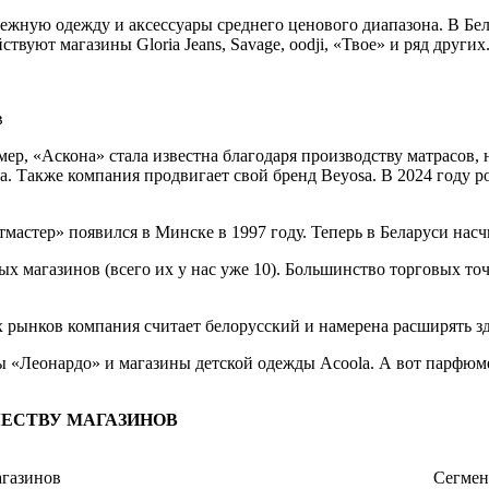
жную одежду и аксессуары среднего ценового диапазона. В Бела
твуют магазины Gloria Jeans, Savage, oodji, «Твое» и ряд других
ер, «Аскона» стала известна благодаря производству матрасов, 
. Также компания продвигает свой бренд Beyosa. В 2024 году ро
астер» появился в Минске в 1997 году. Теперь в Беларуси насчи
ых магазинов (всего их у нас уже 10). Большинство торговых т
ынков компания считает белорусский и намерена расширять зде
ы «Леонардо» и магазины детской одежды Acoola. А вот парфюм
ЧЕСТВУ МАГАЗИНОВ
агазинов
Сегмен