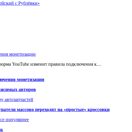
ейский с Рублёвки»
ения монетизации
атформа YouTube изменит правила подключения к…
лючения монетизации
висимых авторов
у автозапчастей
упатели массово переходят на «простые» кроссовки
се популярнее
ок