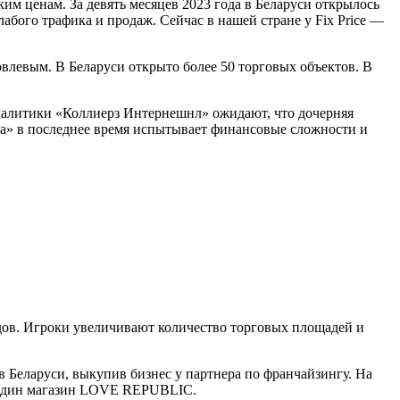
м ценам. За девять месяцев 2023 года в Беларуси открылось
лабого трафика и продаж. Сейчас в нашей стране у Fix Price —
овлевым. В Беларуси открыто более 50 торговых объектов. В
Аналитики «Коллиерз Интернешнл» ожидают, что дочерняя
ра» в последнее время испытывает финансовые сложности и
ндов. Игроки увеличивают количество торговых площадей и
 Беларуси, выкупив бизнес у партнера по франчайзингу. На
т один магазин LOVE REPUBLIC.