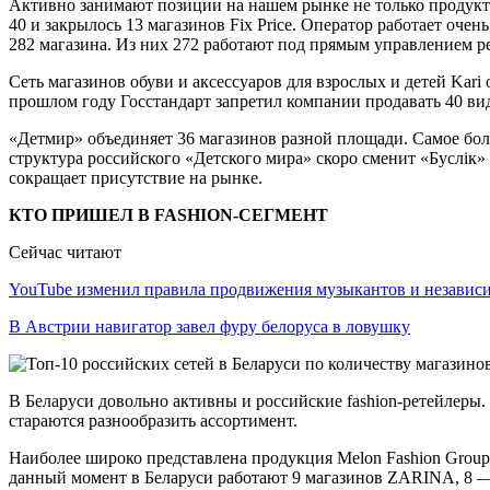
Активно занимают позиции на нашем рынке не только продукто
40 и закрылось 13 магазинов Fix Price. Оператор работает оче
282 магазина. Из них 272 работают под прямым управлением р
Сеть магазинов обуви и аксессуаров для взрослых и детей Kar
прошлом году Госстандарт запретил компании продавать 40 ви
«Детмир» объединяет 36 магазинов разной площади. Самое бол
структура российского «Детского мира» скоро сменит «Буслiк
сокращает присутствие на рынке.
КТО ПРИШЕЛ В FASHION-СЕГМЕНТ
Сейчас читают
YouTube изменил правила продвижения музыкантов и незави
В Австрии навигатор завел фуру белоруса в ловушку
В Беларуси довольно активны и российские fashion-ретейлеры
стараются разнообразить ассортимент.
Наиболее широко представлена продукция Melon Fashion Group.
данный момент в Беларуси работают 9 магазинов ZARINA, 8 