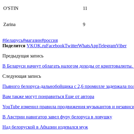
O'STIN
11
Zarina
9
#беларусь
#магазин
#россия
Поделится
VK
OK.ru
Facebook
Twitter
WhatsApp
Telegram
Viber
Предыдущая запись
В Беларуси начнут облагать налогом доходы от криптовалюты.
Следующая запись
Пьяного белоруса-дальнобойщика с 2,6 промилле задержала по
Вам также могут понравиться
Еще от автора
YouTube изменил правила продвижения музыкантов и независ
В Австрии навигатор завел фуру белоруса в ловушку
Над белоруской в Абхазии издевался муж