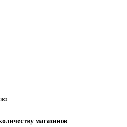
инов
 количеству магазинов